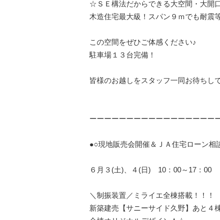
☆ＳＥ構法だからできる大空間・大開
木造住宅最大級！スパン９ｍでも耐震
この空間をぜひご体感ください♪
駐車場１３台完備！
皆様のお越しをスタッフ一同お待ちし
ーーーーーーーーーーーーーーーーー
●○現地販売会開催＆ＪＡ住宅ローン相談
６月３(土)、４(日) 10：00～17：0
＼制振装置／ミライエ全棟搭載！！！
新築建売【サニーサイド久野】あと４