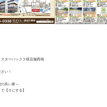
 スターバックス様店舗西側
ださい！
費の良い家～
】で【０にする】