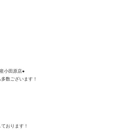
産小田原店●
も多数ございます！
しております！