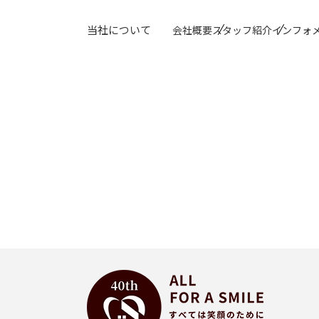
トッ
当社について
会社概要
スタッフ紹介
インフォ
買い
お気
閲覧
学区
町名
小田原店
250-0852
〒
神奈川県小田原