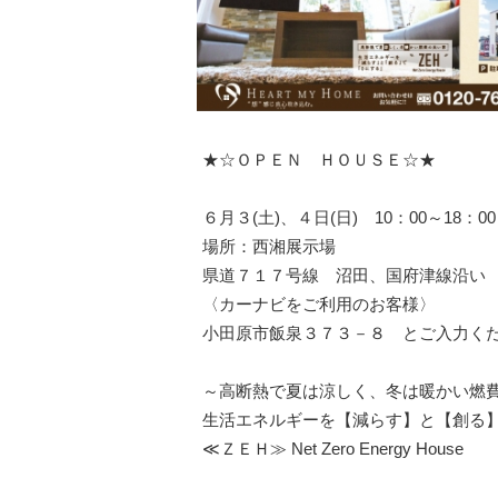
★☆ＯＰＥＮ ＨＯＵＳＥ☆★
６月３(土)、４日(日) 10：00～18：00
場所：西湘展示場
県道７１７号線 沼田、国府津線沿い
〈カーナビをご利用のお客様〉
小田原市飯泉３７３－８ とご入力く
～高断熱で夏は涼しく、冬は暖かい燃
生活エネルギーを【減らす】と【創る
≪ＺＥＨ≫ Net Zero Energy House