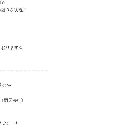
口☆
等級３を実現！
ております☆
ーーーーーーーーーーーー
会○●
0 《雨天決行》
棟です！！