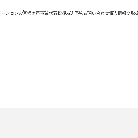
プページ
建てたい
会社概要
メーション
お客様の声
事業代表挨拶
来店予約
お問い合わせ
個人情報の取
たい
借りたい
スタッフ紹介
に入り物件
お客様の声
履歴
事業代表挨拶
検索
市街化調整地域
検索
来店予約
神奈川県西部エリア
お問い合わせ
神奈川県央エリア
秦野店
西湘展示
257-0015
250-0863
〒
〒
市栢山506-1 パ
神奈川県秦野市平沢369-1
神奈川県小田原市