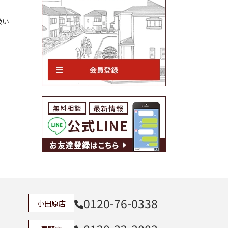
扱い
の土地活用
場
0120-76-0338
小田原店
飯泉373-35