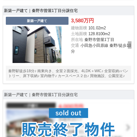
新築一戸建て｜秦野市曽屋1丁目分譲住宅
3,580万円
新築一戸建て
建物面積
101.02m
2
土地面積
128.8100m
2
所在地
秦野市曽屋1丁目
交通
小田急小田原線 秦野/徒歩18
分
秦野駅徒歩18分♪ 南東向き、全室２面採光、4LDK＋WIC♪ 全室収納♪パン
トリー、床下収納♪ 室内物干♪ カースペース２台♪ 買物施設、公園至近♪
新築一戸建て｜秦野市曽屋1丁目分譲住宅