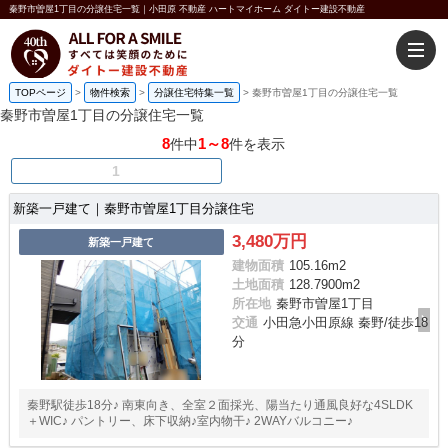
秦野市曽屋1丁目の分譲住宅一覧｜小田原 不動産 ハートマイホーム ダイトー建設不動産
TOPページ
>
物件検索
>
分譲住宅特集一覧
>
秦野市曽屋1丁目の分譲住宅一覧
秦野市曽屋1丁目の分譲住宅一覧
8
1～8
件中
件を表示
1
新築一戸建て｜秦野市曽屋1丁目分譲住宅
3,480万円
新築一戸建て
建物面積
105.16m
2
土地面積
128.7900m
2
所在地
秦野市曽屋1丁目
交通
小田急小田原線 秦野/徒歩18
分
秦野駅徒歩18分♪ 南東向き、全室２面採光、陽当たり通風良好な4SLDK
＋WIC♪ パントリー、床下収納♪室内物干♪ 2WAYバルコニー♪