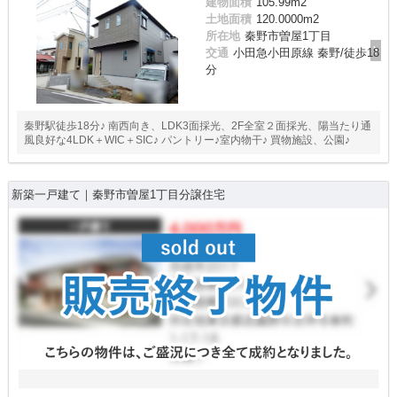
建物面積
105.99m
2
土地面積
120.0000m
2
所在地
秦野市曽屋1丁目
交通
小田急小田原線 秦野/徒歩18
分
秦野駅徒歩18分♪ 南西向き、LDK3面採光、2F全室２面採光、陽当たり通
風良好な4LDK＋WIC＋SIC♪ パントリー♪室内物干♪ 買物施設、公園♪
新築一戸建て｜秦野市曽屋1丁目分譲住宅