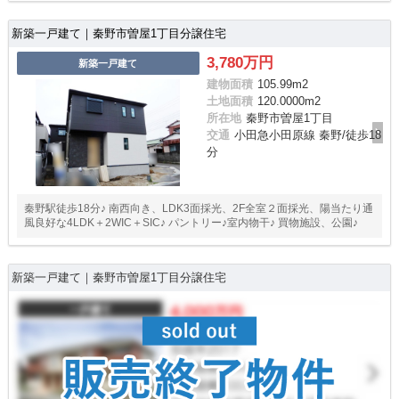
新築一戸建て｜秦野市曽屋1丁目分譲住宅
3,780万円
新築一戸建て
建物面積
105.99m
2
土地面積
120.0000m
2
所在地
秦野市曽屋1丁目
交通
小田急小田原線 秦野/徒歩18
分
秦野駅徒歩18分♪ 南西向き、LDK3面採光、2F全室２面採光、陽当たり通
風良好な4LDK＋2WIC＋SIC♪ パントリー♪室内物干♪ 買物施設、公園♪
新築一戸建て｜秦野市曽屋1丁目分譲住宅