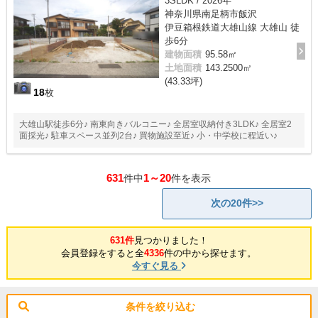
3SLDK / 2026年
神奈川県南足柄市飯沢
伊豆箱根鉄道大雄山線 大雄山 徒
歩6分
建物面積
95.58㎡
土地面積
143.2500㎡
(43.33坪)
18
枚
大雄山駅徒歩6分♪ 南東向きバルコニー♪ 全居室収納付き3LDK♪ 全居室2
面採光♪ 駐車スペース並列2台♪ 買物施設至近♪ 小・中学校に程近い♪
631
1～20
件中
件を表示
次の20件>>
631件
見つかりました！
会員登録をすると全
4336
件の中から探せます。
今すぐ見る
条件を絞り込む