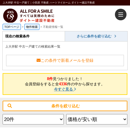
上大井駅 中古一戸建て｜小田原 不動産 ハートマイホーム ダイトー建設不動産
TOPページ
>
物件検索
>
不動産情報一覧
現在の検索条件
さらに条件を絞り込む
上大井駅 中古一戸建ての検索結果一覧
この条件で新着メールを登録
8件
見つかりました！
会員登録をすると全
4336
件の中から探せます。
今すぐ見る
条件を絞り込む