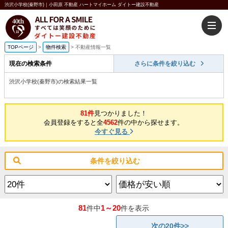
渋沢小学校(秦野市)｜小田原 不動産 ハートマイホーム ダイトー建設不動産
TOPページ
>
物件検索
>
不動産情報一覧
現在の検索条件
さらに条件を絞り込む
渋沢小学校(秦野市)の検索結果一覧
81件
見つかりました！
会員登録をすると全
4562
件の中から探せます。
今すぐ見る
条件を絞り込む
81
1～20
件中
件を表示
次の20件>>