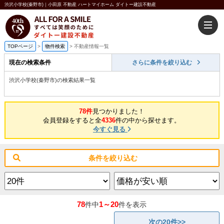
渋沢小学校(秦野市)｜小田原 不動産 ハートマイホーム ダイトー建設不動産
TOPページ
>
物件検索
>
不動産情報一覧
現在の検索条件
さらに条件を絞り込む
渋沢小学校(秦野市)の検索結果一覧
78件
見つかりました！
会員登録をすると全
4336
件の中から探せます。
今すぐ見る
条件を絞り込む
78
1～20
件中
件を表示
次の20件>>