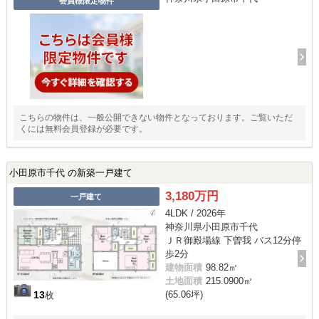
会員様限定物件
こちらの物件は、一般公開できない物件となっております。ご覧いただ
くには無料会員登録が必要です。
小田原市千代 の新築一戸建て
3,180万円
一戸建て
4LDK / 2026年
神奈川県小田原市千代
ＪＲ御殿場線 下曽我 バス12分停
歩2分
建物面積
98.82㎡
土地面積
215.0900㎡
(65.06坪)
13
枚