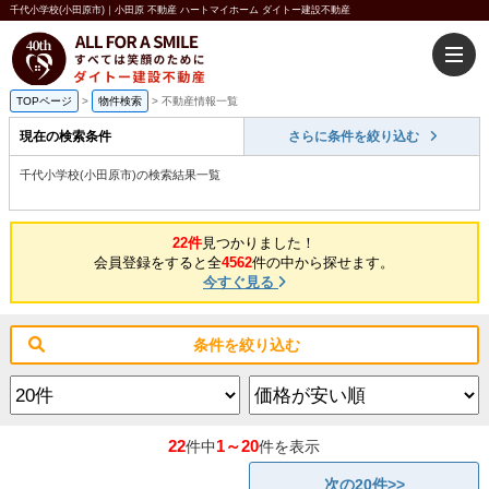
千代小学校(小田原市)｜小田原 不動産 ハートマイホーム ダイトー建設不動産
TOPページ
>
物件検索
>
不動産情報一覧
現在の検索条件
さらに条件を絞り込む
千代小学校(小田原市)の検索結果一覧
22件
見つかりました！
会員登録をすると全
4562
件の中から探せます。
今すぐ見る
条件を絞り込む
22
1～20
件中
件を表示
次の20件>>