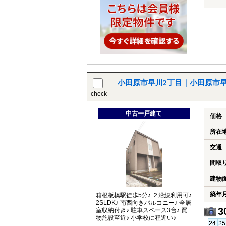
小田原市早川2丁目｜小田原市
check
中古一戸建て
価格
所在
交通
間取
建物
築年
箱根板橋駅徒歩5分♪ ２沿線利用可♪
2SLDK♪ 南西向きバルコニー♪ 全居
3
室収納付き♪ 駐車スペース3台♪ 買
物施設至近♪ 小学校に程近い♪