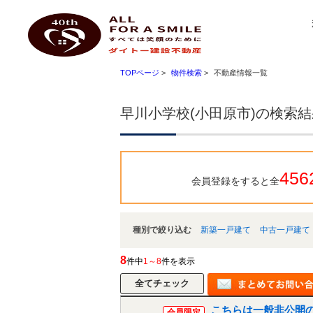
早川小学校(小田原市)｜小田原 不動産 ハートマイホーム ダイトー建設不動産
ダイトー建設不動産
TOPページ
>
物件検索
>
不動産情報一覧
早川小学校(小田原市)の検索
456
会員登録をすると全
種別で絞り込む
新築一戸建て
中古一戸建て
8
件中
1～8
件を表示
こちらは一般非公開
会員限定