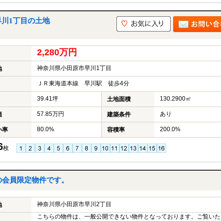
早川1丁目の土地
2,280万円
神奈川県小田原市早川1丁目
地
ＪＲ東海道本線 早川駅 徒歩4分
39.41坪
130.2900㎡
土地面積
57.85万円
あり
価
建築条件
80.0%
200.0%
い率
容積率
6
枚
の会員限定物件です。
神奈川県小田原市早川2丁目
地
こちらの物件は、一般公開できない物件となっております。ご覧いた