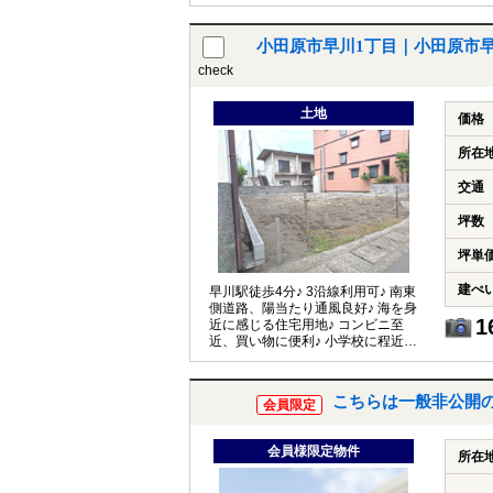
小田原市早川1丁目｜小田原市
check
土地
価格
所在
交通
坪数
坪単
建ぺ
早川駅徒歩4分♪ 3沿線利用可♪ 南東
側道路、陽当たり通風良好♪ 海を身
1
近に感じる住宅用地♪ コンビニ至
近、買い物に便利♪ 小学校に程近い
♪
こちらは一般非公開
会員限定
会員様限定物件
所在