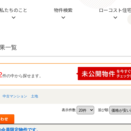
私たちのこと
物件検索
ローコスト住
結果一覧
2
件の中から探せます。
中古マンション
土地
表示件数
並び順
の会員限定物件です。