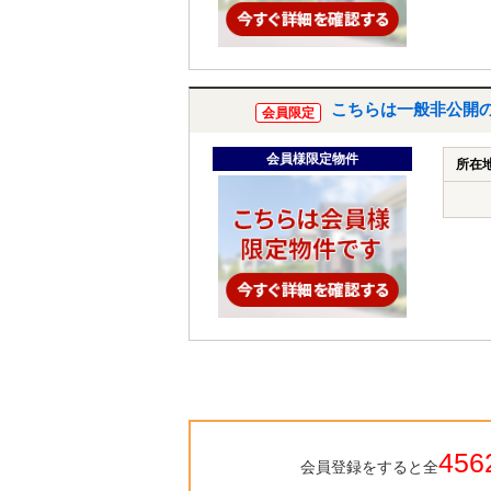
こちらは一般非公開
会員限定
会員様限定物件
所在
456
会員登録をすると全