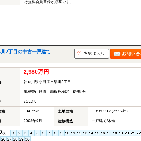
には無料会員登録が必要です。
早川2丁目の中古一戸建て
2,980万円
神奈川県小田原市早川2丁目
地
箱根登山鉄道 箱根板橋駅 徒歩5分
2SLDK
り
104.75㎡
118.8000㎡(35.94坪)
面積
土地面積
2008年9月
一戸建て/木造
月
建物構造
0
枚