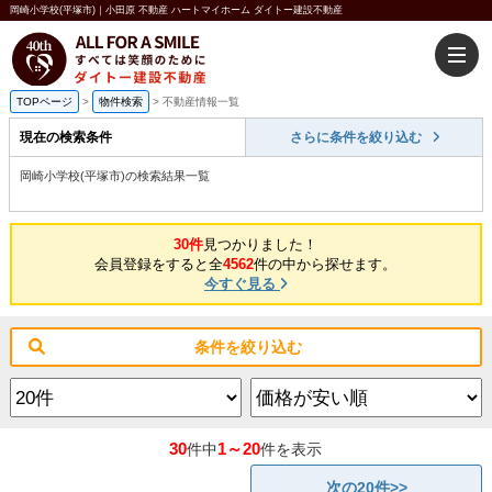
岡崎小学校(平塚市)｜小田原 不動産 ハートマイホーム ダイトー建設不動産
TOPページ
>
物件検索
>
不動産情報一覧
現在の検索条件
さらに条件を絞り込む
岡崎小学校(平塚市)の検索結果一覧
30件
見つかりました！
会員登録をすると全
4562
件の中から探せます。
今すぐ見る
条件を絞り込む
30
1～20
件中
件を表示
次の20件>>