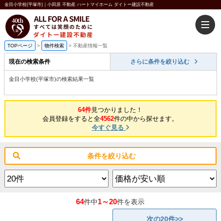
金目小学校(平塚市)｜小田原 不動産 ハートマイホーム ダイトー建設不動産
TOPページ
>
物件検索
>
不動産情報一覧
現在の検索条件
さらに条件を絞り込む
金目小学校(平塚市)の検索結果一覧
64件
見つかりました！
会員登録をすると全
4562
件の中から探せます。
今すぐ見る
条件を絞り込む
64
1～20
件中
件を表示
次の20件>>