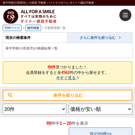
泉中学校(小田原市)｜小田原 不動産 ハートマイホーム ダイトー建設不動産
TOPページ
>
物件検索
>
不動産情報一覧
現在の検索条件
さらに条件を絞り込む
泉中学校(小田原市)の検索結果一覧
89件
見つかりました！
会員登録をすると全
4562
件の中から探せます。
今すぐ見る
条件を絞り込む
89
1～20
件中
件を表示
次の20件>>