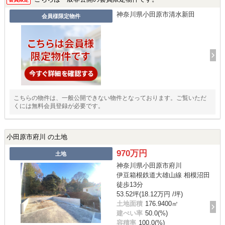
神奈川県小田原市清水新田
会員様限定物件
こちらの物件は、一般公開できない物件となっております。ご覧いただ
くには無料会員登録が必要です。
小田原市府川 の土地
970万円
土地
神奈川県小田原市府川
伊豆箱根鉄道大雄山線 相模沼田
徒歩13分
53.52坪(18.12万円 /坪)
土地面積
176.9400㎡
建ぺい率
50.0(%)
容積率
100.0(%)