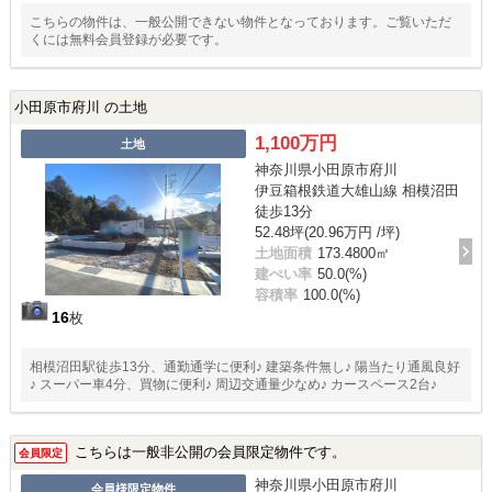
こちらの物件は、一般公開できない物件となっております。ご覧いただ
くには無料会員登録が必要です。
小田原市府川 の土地
1,100万円
土地
神奈川県小田原市府川
伊豆箱根鉄道大雄山線 相模沼田
徒歩13分
52.48坪(20.96万円 /坪)
土地面積
173.4800㎡
建ぺい率
50.0(%)
容積率
100.0(%)
16
枚
相模沼田駅徒歩13分、通勤通学に便利♪ 建築条件無し♪ 陽当たり通風良好
♪ スーパー車4分、買物に便利♪ 周辺交通量少なめ♪ カースペース2台♪
こちらは一般非公開の会員限定物件です。
会員限定
神奈川県小田原市府川
会員様限定物件