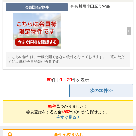
神奈川県小田原市穴部
会員様限定物件
こちらの物件は、一般公開できない物件となっております。ご覧いただ
くには無料会員登録が必要です。
89
1～20
件中
件を表示
次の20件>>
89件
見つかりました！
会員登録をすると全
4562
件の中から探せます。
今すぐ見る
条件を絞り込む