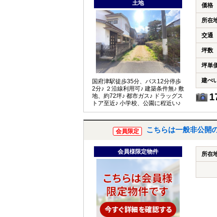
土地
価格
所在
交通
坪数
坪単
建ぺ
国府津駅徒歩35分、バス12分停歩
2分♪ ２沿線利用可♪ 建築条件無♪ 敷
1
地、約72坪♪ 都市ガス♪ ドラッグス
トア至近♪ 小学校、公園に程近い♪
こちらは一般非公開
会員限定
会員様限定物件
所在