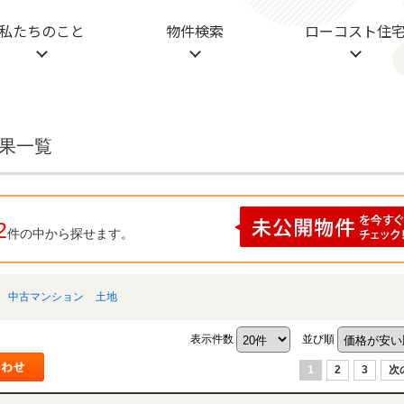
私たちのこと
物件検索
ローコスト住
結果一覧
2
件の中から探せます。
中古マンション
土地
表示件数
並び順
1
2
3
次