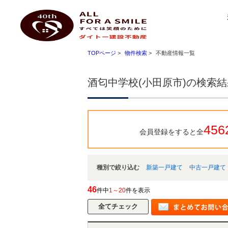
酒匂中学校(小田原市)｜小田原 不動産 ハートマイホーム ダイトー建設不動産
ダイトー建設不動産
TOPページ
>
物件検索
>
不動産情報一覧
酒匂中学校(小田原市)の検索
456
会員登録をすると全
種別で絞り込む
新築一戸建て
中古一戸建て
46
件中
1～20
件を表示