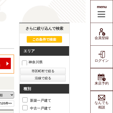
menu
宅
会員登録
ログイン
さらに絞り込んで検索
会員登録
エリア
ログイン
神奈川県
来店予約
種別
新築一戸建て
なんでも
の20件>>
相談
中古一戸建て