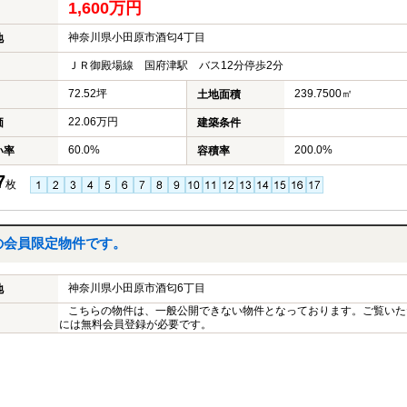
1,600万円
神奈川県小田原市酒匂4丁目
地
ＪＲ御殿場線 国府津駅 バス12分停歩2分
72.52坪
239.7500㎡
土地面積
22.06万円
価
建築条件
60.0%
200.0%
い率
容積率
7
枚
の会員限定物件です。
神奈川県小田原市酒匂6丁目
地
こちらの物件は、一般公開できない物件となっております。ご覧いた
には無料会員登録が必要です。