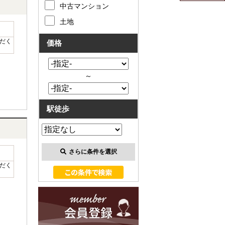
中古マンション
土地
だく
価格
～
駅徒歩
さらに条件を選択
だく