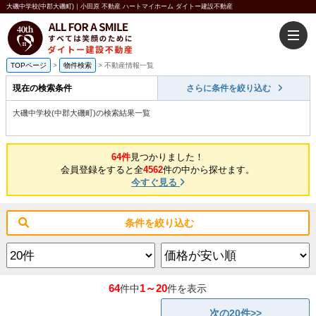
大磯中学校(中郡大磯町)｜小田原 不動産 ハートマイホーム ダイトー建設不動産
TOPページ
>
物件検索
>
不動産情報一覧
現在の検索条件
さらに条件を絞り込む
大磯中学校(中郡大磯町)の検索結果一覧
64件
見つかりました！
会員登録をすると全
4562
件の中から探せます。
今すぐ見る
条件を絞り込む
64
1～20
件中
件を表示
次の20件>>