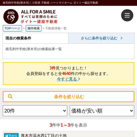
南毛利中学校(厚木市)｜小田原 不動産 ハートマイホーム ダイトー建設不動産
TOPページ
>
物件検索
>
不動産情報一覧
現在の検索条件
さらに条件を絞り込む
南毛利中学校(厚木市)の検索結果一覧
3件
見つかりました！
会員登録をすると全
4640
件の中から探せます。
今すぐ見る
条件を絞り込む
3
1～3
件中
件を表示
厚木市温水西1丁目の土地
値下がり