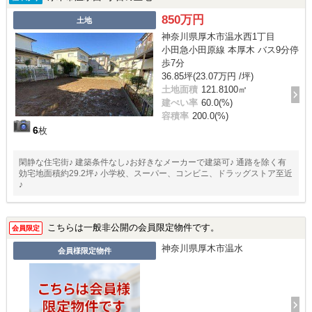
850万円
土地
神奈川県厚木市温水西1丁目
小田急小田原線 本厚木 バス9分停
歩7分
36.85坪(23.07万円 /坪)
土地面積
121.8100㎡
建ぺい率
60.0(%)
容積率
200.0(%)
6
枚
閑静な住宅街♪ 建築条件なし♪お好きなメーカーで建築可♪ 通路を除く有
効宅地面積約29.2坪♪ 小学校、スーパー、コンビニ、ドラッグストア至近
♪
こちらは一般非公開の会員限定物件です。
会員限定
神奈川県厚木市温水
会員様限定物件