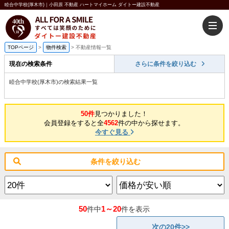
睦合中学校(厚木市)｜小田原 不動産 ハートマイホーム ダイトー建設不動産
TOPページ
>
物件検索
>
不動産情報一覧
現在の検索条件
さらに条件を絞り込む
睦合中学校(厚木市)の検索結果一覧
50件
見つかりました！
会員登録をすると全
4562
件の中から探せます。
今すぐ見る
条件を絞り込む
50
1～20
件中
件を表示
次の20件>>