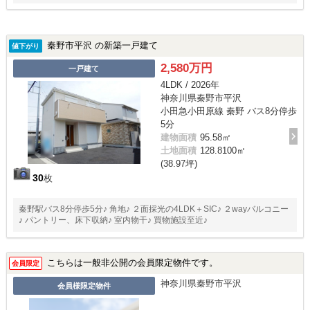
秦野市平沢 の新築一戸建て
値下がり
2,580万円
一戸建て
4LDK / 2026年
神奈川県秦野市平沢
小田急小田原線 秦野 バス8分停歩
5分
建物面積
95.58㎡
土地面積
128.8100㎡
(38.97坪)
30
枚
秦野駅バス8分停歩5分♪ 角地♪ ２面採光の4LDK＋SIC♪ ２wayバルコニー
♪ パントリー、床下収納♪ 室内物干♪ 買物施設至近♪
こちらは一般非公開の会員限定物件です。
会員限定
神奈川県秦野市平沢
会員様限定物件