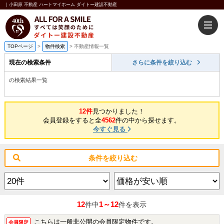
｜小田原 不動産 ハートマイホーム ダイトー建設不動産
TOPページ
>
物件検索
>
不動産情報一覧
現在の検索条件
さらに条件を絞り込む
の検索結果一覧
12件
見つかりました！
会員登録をすると全
4562
件の中から探せます。
今すぐ見る
条件を絞り込む
12
1～12
件中
件を表示
こちらは一般非公開の会員限定物件です。
会員限定