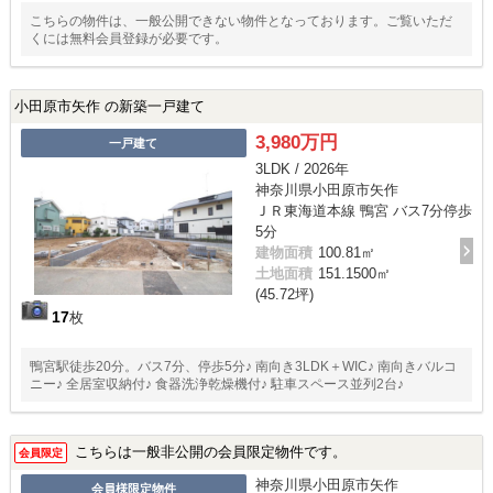
こちらの物件は、一般公開できない物件となっております。ご覧いただ
くには無料会員登録が必要です。
小田原市矢作 の新築一戸建て
3,980万円
一戸建て
3LDK / 2026年
神奈川県小田原市矢作
ＪＲ東海道本線 鴨宮 バス7分停歩
5分
建物面積
100.81㎡
土地面積
151.1500㎡
(45.72坪)
17
枚
鴨宮駅徒歩20分。バス7分、停歩5分♪ 南向き3LDK＋WIC♪ 南向きバルコ
ニー♪ 全居室収納付♪ 食器洗浄乾燥機付♪ 駐車スペース並列2台♪
こちらは一般非公開の会員限定物件です。
会員限定
神奈川県小田原市矢作
会員様限定物件