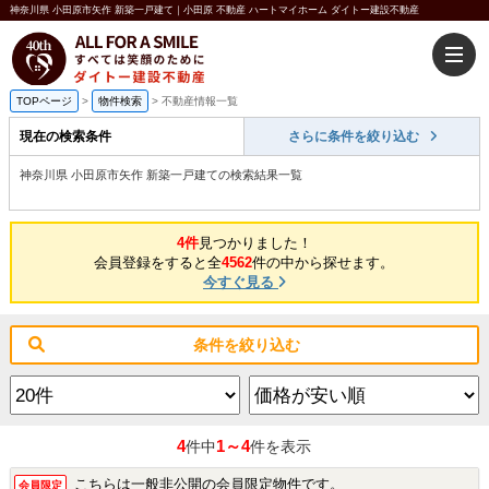
神奈川県 小田原市矢作 新築一戸建て｜小田原 不動産 ハートマイホーム ダイトー建設不動産
TOPページ
>
物件検索
>
不動産情報一覧
現在の検索条件
さらに条件を絞り込む
神奈川県 小田原市矢作 新築一戸建ての検索結果一覧
4件
見つかりました！
会員登録をすると全
4562
件の中から探せます。
今すぐ見る
条件を絞り込む
4
1～4
件中
件を表示
こちらは一般非公開の会員限定物件です。
会員限定