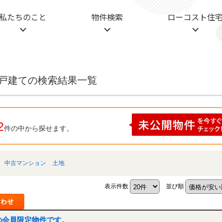
動産
私たちのこと
物件検索
ローコスト住
一戸建ての検索結果一覧
2
件の中から探せます。
中古マンション
土地
表示件数
並び順
の会員限定物件です。