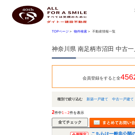
神奈川県 南足柄市沼田 中古一戸建て｜小田原 不動産 ハートマイホーム ダイトー建設不
ダイトー建設不動産
TOPページ
>
物件検索
>
不動産情報一覧
神奈川県 南足柄市沼田 中古
456
会員登録をすると全
種別で絞り込む
新築一戸建て
中古一戸建て
2
件中
1～2
件を表示
こちらは一般非公開
会員限定