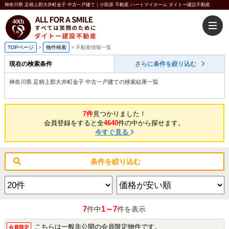
神奈川県 足柄上郡大井町金子 中古一戸建て｜小田原 不動産 ハートマイホーム ダイトー建設不動産
TOPページ
>
物件検索
>
不動産情報一覧
現在の検索条件
さらに条件を絞り込む
神奈川県 足柄上郡大井町金子 中古一戸建ての検索結果一覧
7件
見つかりました！
会員登録をすると全
4640
件の中から探せます。
今すぐ見る
条件を絞り込む
7
1～7
件中
件を表示
こちらは一般非公開の会員限定物件です。
会員限定