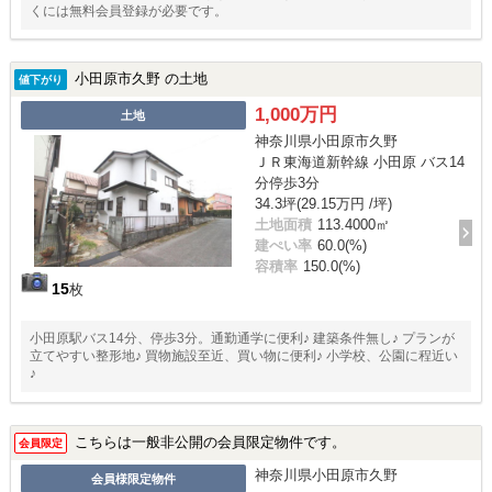
くには無料会員登録が必要です。
小田原市久野 の土地
値下がり
1,000万円
土地
神奈川県小田原市久野
ＪＲ東海道新幹線 小田原 バス14
分停歩3分
34.3坪(29.15万円 /坪)
土地面積
113.4000㎡
建ぺい率
60.0(%)
容積率
150.0(%)
15
枚
小田原駅バス14分、停歩3分。通勤通学に便利♪ 建築条件無し♪ プランが
立てやすい整形地♪ 買物施設至近、買い物に便利♪ 小学校、公園に程近い
♪
こちらは一般非公開の会員限定物件です。
会員限定
神奈川県小田原市久野
会員様限定物件