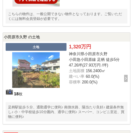
こちらの物件は、一般公開できない物件となっております。ご覧いただ
くには無料会員登録が必要です。
小田原市久野 の土地
1,320万円
土地
神奈川県小田原市久野
小田急小田原線 足柄 徒歩5分
47.26坪(27.93万円 /坪)
土地面積
156.2400㎡
建ぺい率
60.0(%)
容積率
200.0(%)
18
枚
足柄駅徒歩５分、通勤通学に便利♪ 南側水路、陽当たり良好♪ 建築条件無
し♪ 小・中学校徒歩10分圏内、通学に便利♪ スーパー、コンビニ至近、買
物に便利♪