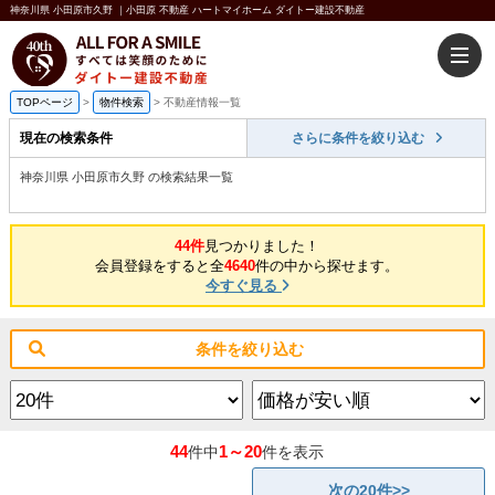
神奈川県 小田原市久野 ｜小田原 不動産 ハートマイホーム ダイトー建設不動産
TOPページ
>
物件検索
>
不動産情報一覧
現在の検索条件
さらに条件を絞り込む
神奈川県 小田原市久野 の検索結果一覧
44件
見つかりました！
会員登録をすると全
4640
件の中から探せます。
今すぐ見る
条件を絞り込む
44
1～20
件中
件を表示
次の20件>>