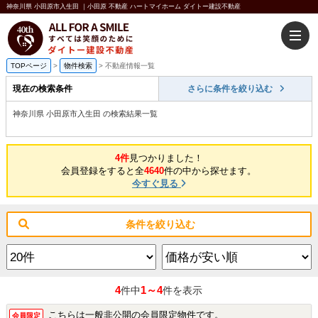
神奈川県 小田原市入生田 ｜小田原 不動産 ハートマイホーム ダイトー建設不動産
TOPページ
>
物件検索
>
不動産情報一覧
現在の検索条件
さらに条件を絞り込む
神奈川県 小田原市入生田 の検索結果一覧
4件
見つかりました！
会員登録をすると全
4640
件の中から探せます。
今すぐ見る
条件を絞り込む
4
1～4
件中
件を表示
こちらは一般非公開の会員限定物件です。
会員限定