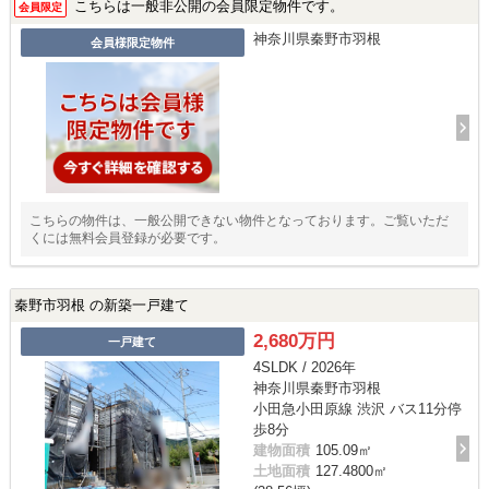
こちらは一般非公開の会員限定物件です。
会員限定
神奈川県秦野市羽根
会員様限定物件
こちらの物件は、一般公開できない物件となっております。ご覧いただ
くには無料会員登録が必要です。
秦野市羽根 の新築一戸建て
2,680万円
一戸建て
4SLDK / 2026年
神奈川県秦野市羽根
小田急小田原線 渋沢 バス11分停
歩8分
建物面積
105.09㎡
土地面積
127.4800㎡