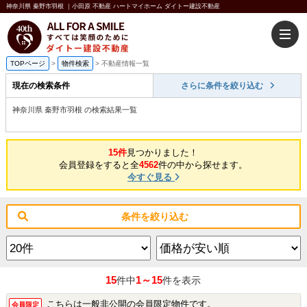
神奈川県 秦野市羽根 ｜小田原 不動産 ハートマイホーム ダイトー建設不動産
TOPページ
>
物件検索
>
不動産情報一覧
現在の検索条件
さらに条件を絞り込む
神奈川県 秦野市羽根 の検索結果一覧
15件
見つかりました！
会員登録をすると全
4562
件の中から探せます。
今すぐ見る
条件を絞り込む
15
1～15
件中
件を表示
こちらは一般非公開の会員限定物件です。
会員限定