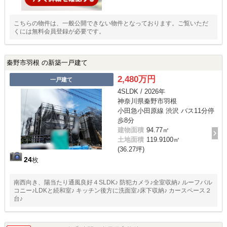
こちらの物件は、一般公開できない物件となっております。ご覧いただ
くには無料会員登録が必要です。
秦野市羽根 の新築一戸建て
2,480万円
一戸建て
4SLDK / 2026年
神奈川県秦野市羽根
小田急小田原線 渋沢 バス11分停
歩8分
建物面積
94.77㎡
土地面積
119.9100㎡
(36.27坪)
24
枚
南西向き、陽当たり通風良好４SLDK♪ 防犯カメラ♪全室収納♪ ルーフバル
コニー♪LDKと続和室♪ キッチン後方に洗面室♪床下収納♪ カースペース２
台♪