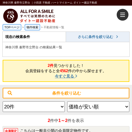
神奈川県 秦野市立野台 ｜小田原 不動産 ハートマイホーム ダイトー建設不動産
TOPページ
>
物件検索
>
不動産情報一覧
現在の検索条件
さらに条件を絞り込む
神奈川県 秦野市立野台 の検索結果一覧
2件
見つかりました！
会員登録をすると全
4562
件の中から探せます。
今すぐ見る
条件を絞り込む
2
1～2
件中
件を表示
こちらは一般非公開の会員限定物件です。
会員限定