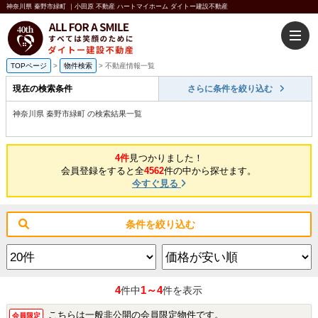
神奈川県 秦野市緑町 ｜小田原 不動産 ハートマイホーム ダイトー建設不動産
TOPページ
>
物件検索
>
不動産情報一覧
現在の検索条件
さらに条件を絞り込む
神奈川県 秦野市緑町 の検索結果一覧
4件
見つかりました！
会員登録をすると全
4562
件の中から探せます。
今すぐ見る
条件を絞り込む
4
1～4
件中
件を表示
こちらは一般非公開の会員限定物件です。
会員限定