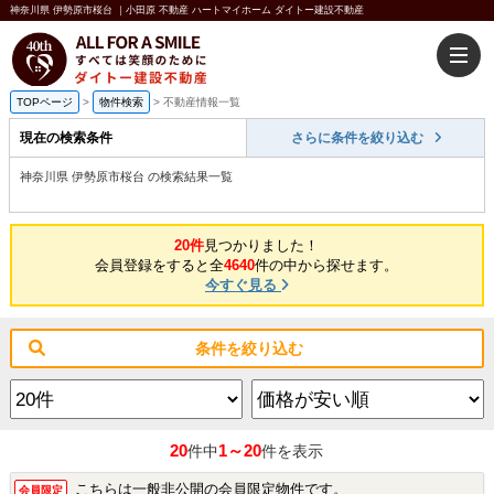
神奈川県 伊勢原市桜台 ｜小田原 不動産 ハートマイホーム ダイトー建設不動産
TOPページ
>
物件検索
>
不動産情報一覧
現在の検索条件
さらに条件を絞り込む
神奈川県 伊勢原市桜台 の検索結果一覧
20件
見つかりました！
会員登録をすると全
4640
件の中から探せます。
今すぐ見る
条件を絞り込む
20
1～20
件中
件を表示
こちらは一般非公開の会員限定物件です。
会員限定