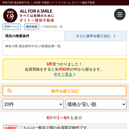
神奈川県 南足柄市中沼 ｜小田原 不動産 ハートマイホーム ダイトー建設不動産
TOPページ
>
物件検索
>
不動産情報一覧
現在の検索条件
さらに条件を絞り込む
神奈川県 南足柄市中沼 の検索結果一覧
6件
見つかりました！
会員登録をすると全
4562
件の中から探せます。
今すぐ見る
条件を絞り込む
6
1～6
件中
件を表示
こちらは一般非公開の会員限定物件です。
会員限定