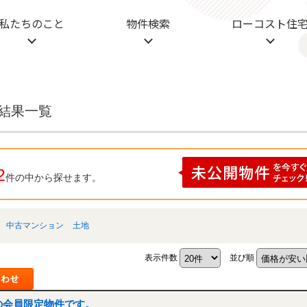
私たちのこと
物件検索
ローコスト住
索結果一覧
2
件の中から探せます。
中古マンション
土地
表示件数
並び順
の会員限定物件です。