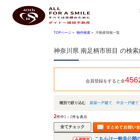
神奈川県 南足柄市班目 ｜小田原 不動産 ハートマイホーム ダイトー建設不動産
ダイトー建設不動産
TOPページ
>
物件検索
>
不動産情報一覧
神奈川県 南足柄市班目 の検
456
会員登録をすると全
種別で絞り込む
新築一戸建て
中古一戸建て
2
件中
1～2
件を表示
こちらは一般非公開
会員限定