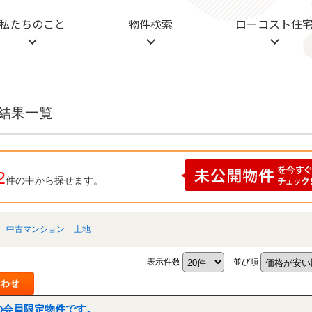
私たちのこと
物件検索
ローコスト住
索結果一覧
2
件の中から探せます。
中古マンション
土地
表示件数
並び順
の会員限定物件です。