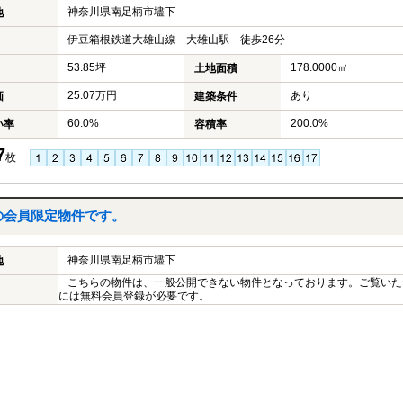
神奈川県南足柄市壗下
地
伊豆箱根鉄道大雄山線 大雄山駅 徒歩26分
53.85坪
178.0000㎡
土地面積
25.07万円
あり
価
建築条件
60.0%
200.0%
い率
容積率
7
枚
の会員限定物件です。
神奈川県南足柄市壗下
地
こちらの物件は、一般公開できない物件となっております。ご覧いた
には無料会員登録が必要です。