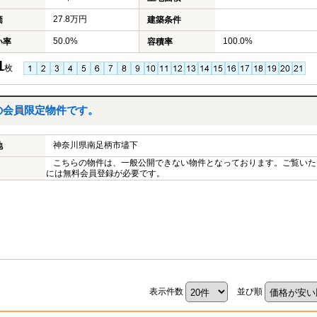
27.8万円
価
建築条件
50.0%
100.0%
い率
容積率
1
枚
の会員限定物件です。
神奈川県南足柄市壗下
地
こちらの物件は、一般公開できない物件となっております。ご覧いた
には無料会員登録が必要です。
表示件数
並び順