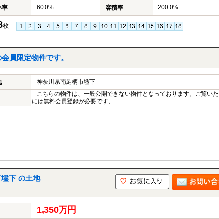
60.0%
200.0%
い率
容積率
8
枚
の会員限定物件です。
神奈川県南足柄市壗下
地
こちらの物件は、一般公開できない物件となっております。ご覧いた
には無料会員登録が必要です。
壗下 の土地
1,350万円