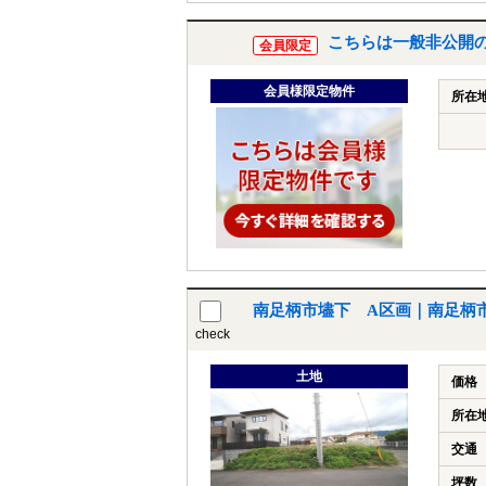
こちらは一般非公開
会員限定
会員様限定物件
所在
南足柄市壗下 A区画｜南足柄市
check
土地
価格
所在
交通
坪数