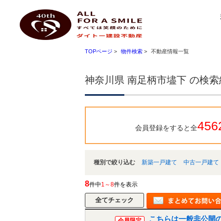
神奈川県 南足柄市壗下 ｜小田原 不動産 ハートマイホーム ダイトー建設不動産
ダイトー建設不動産
TOPページ
>
物件検索
>
不動産情報一覧
神奈川県 南足柄市壗下 の検
456
会員登録をすると全
種別で絞り込む
新築一戸建て
中古一戸建て
8
件中
1～8
件を表示
こちらは一般非公開
会員限定