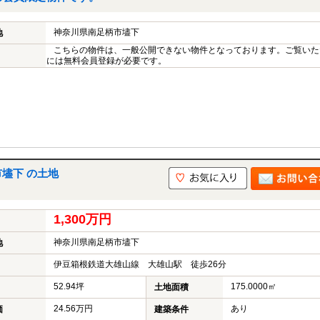
神奈川県南足柄市壗下
地
こちらの物件は、一般公開できない物件となっております。ご覧いた
には無料会員登録が必要です。
壗下 の土地
1,300万円
神奈川県南足柄市壗下
地
伊豆箱根鉄道大雄山線 大雄山駅 徒歩26分
52.94坪
175.0000㎡
土地面積
24.56万円
あり
価
建築条件