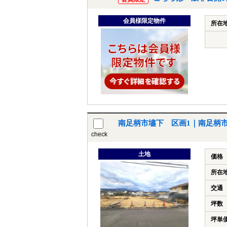
会員様限定物件
所在
南足柄市壗下 区画1｜南足柄市
check
土地
価格
所在
交通
坪数
坪単