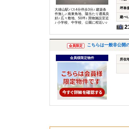
坪単
大雄山駅バス4分停歩3分♪ 建築条
件無し♪ 南東角地、陽当たり通風良
建ぺ
好♪ 広々敷地、50坪♪ 買物施設至近
♪ 小学校、中学校、公園に程近い♪
2
こちらは一般非公開
会員限定
会員様限定物件
所在