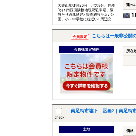
建ぺ
大雄山駅徒歩26分、バス8分、停歩
3分♪ 南西側隣接地現況駐車場、陽
1
当たり通風良好♪ 買物施設至近♪ 公
園、小・中学校に程近い♪ 周辺交通
量少なめ♪
こちらは一般非公開
会員限定
会員様限定物件
所在
南足柄市壗下 区画2｜南足柄市
check
土地
価格