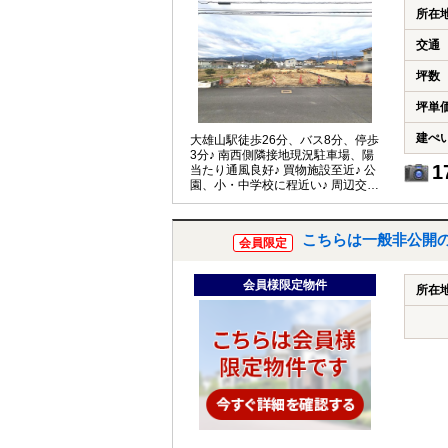
所在
交通
坪数
坪単
建ぺ
大雄山駅徒歩26分、バス8分、停歩
3分♪ 南西側隣接地現況駐車場、陽
1
当たり通風良好♪ 買物施設至近♪ 公
園、小・中学校に程近い♪ 周辺交通
量少なめ♪
こちらは一般非公開
会員限定
会員様限定物件
所在