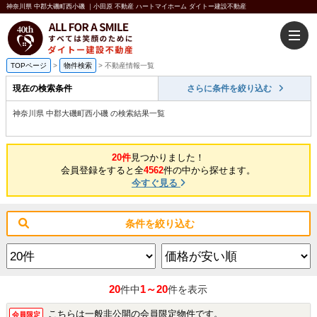
神奈川県 中郡大磯町西小磯 ｜小田原 不動産 ハートマイホーム ダイトー建設不動産
TOPページ
>
物件検索
>
不動産情報一覧
現在の検索条件
さらに条件を絞り込む
神奈川県 中郡大磯町西小磯 の検索結果一覧
20件
見つかりました！
会員登録をすると全
4562
件の中から探せます。
今すぐ見る
条件を絞り込む
20
1～20
件中
件を表示
こちらは一般非公開の会員限定物件です。
会員限定