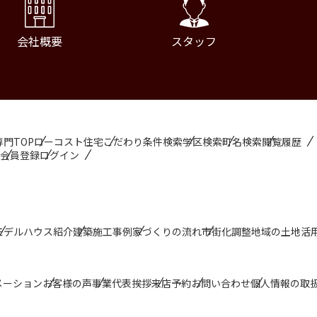
会社概要
スタッフ
門TOP
ローコスト住宅
こだわり条件検索
学区検索
町名検索
閲覧履歴
会員登録
ログイン
モデルハウス紹介
建築施工事例
家づくりの流れ
市街化調整地域の土地活
プページ
建てたい
会社概要
メーション
お客様の声
事業代表挨拶
来店予約
お問い合わせ
個人情報の取
たい
借りたい
スタッフ紹介