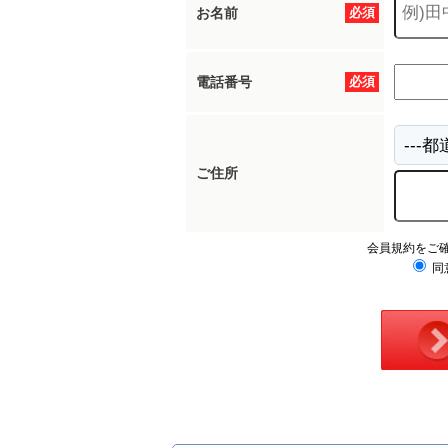
お名前
必須
電話番号
必須
ご住所
会員規約をご
同