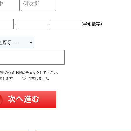
-
-
(半角数字)
確認のうえ下記にチェックして下さい。
意します
同意しません