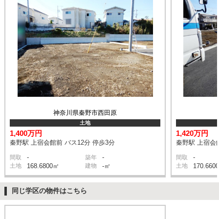
神奈川県秦野市西田原
土地
1,400万円
1,420万円
秦野駅 上宿会館前 バス12分 停歩3分
秦野駅 上宿会館
-
-
-
間取
築年
間取
土地
168.6800㎡
建物
-㎡
土地
170.660
同じ学区の物件はこちら