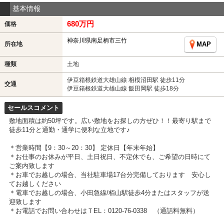
基本情報
680万円
価格
神奈川県南足柄市三竹
所在地
MAP
種類
土地
伊豆箱根鉄道大雄山線 相模沼田駅 徒歩11分
交通
伊豆箱根鉄道大雄山線 飯田岡駅 徒歩18分
セールスコメント
敷地面積は約50坪です。広い敷地をお探しの方ぜひ！！最寄り駅まで
徒歩11分と通勤・通学に便利な立地です♪
＊営業時間【9：30～20：30】 定休日【年末年始】
＊お仕事のお休みが平日、土日祝日、不定休でも、ご希望の日時にて
ご案内致します
＊お車でお越しの場合、当社駐車場17台分完備しております 安心し
てお越しください
＊電車でお越しの場合、小田急線/栢山駅徒歩4分またはスタッフが送
迎致します
＊お電話でお問い合わせはＴEL：0120-76-0338 （通話料無料）