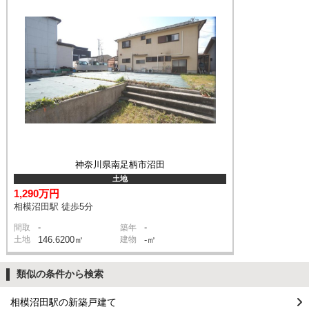
神奈川県南足柄市沼田
土地
1,290万円
相模沼田駅 徒歩5分
-
-
間取
築年
土地
146.6200㎡
建物
-㎡
類似の条件から検索
相模沼田駅の新築戸建て