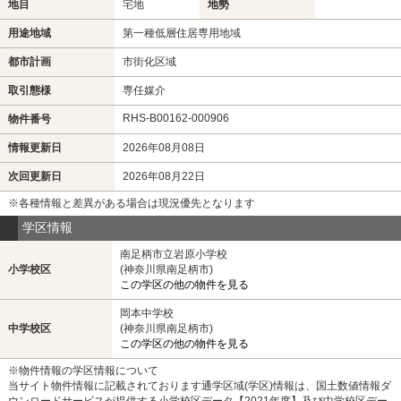
地目
宅地
地勢
用途地域
第一種低層住居専用地域
都市計画
市街化区域
取引態様
専任媒介
RHS-B00162-000906
物件番号
情報更新日
2026年08月08日
次回更新日
2026年08月22日
※各種情報と差異がある場合は現況優先となります
学区情報
南足柄市立岩原小学校
小学校区
(神奈川県南足柄市)
この学区の他の物件を見る
岡本中学校
中学校区
(神奈川県南足柄市)
この学区の他の物件を見る
※物件情報の学区情報について
当サイト物件情報に記載されております通学区域(学区)情報は、国土数値情報ダ
ウンロードサービスが提供する小学校区データ【2021年度】及び中学校区デー