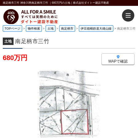
南足柄市三竹 神奈川県南足柄市三竹 ｜680万円の土地｜株式会社ダイトー建設不動産
TOPページ
>
物件検索
>
土地
>
南足柄市
>
伊豆箱根鉄道大雄山線
>
南足柄市三竹
南足柄市三竹
土地
680万円
MAPで確認