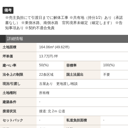
備考
※売主負担にて引渡日までに解体工事 ※共有地（持分1/2）あり（承諾
書なし） ※東側水路、南側水路 官民境界未確定（確定します） ※告
知事項あり ※契約不適合免責
詳細情報
土地面積
164.06m² (49.62坪)
坪単価
13.7万円 /坪
50(%)
100(%)
建ぺい率
容積率
法令上の制限
22条区域
国土法届出
不要
現況/引渡し
古屋あり 更地渡し/相談
土地権利
所有権
-
建築条件
接道状況
接道: 北 2ｍ 公道
-
-
セットバック
私道負担面積