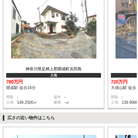
神奈川県足柄上郡開成町吉田島
土地
780万円
720万円
開成駅 徒歩16分
大雄山駅 徒歩1
-
-
-
間取
築年
間取
土地
149.2500㎡
建物
-㎡
土地
139.890
広さの近い物件はこちら