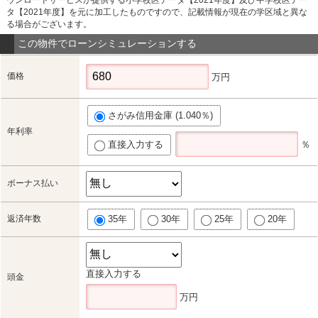
タ【2021年度】を元に加工したものですので、記載情報が現在の学区域と異な
る場合がございます。
この物件でローンシミュレーションする
価格
万円
さがみ信用金庫 (1.040％)
年利率
直接入力する
％
ボーナス払い
返済年数
35年
30年
25年
20年
直接入力する
頭金
万円