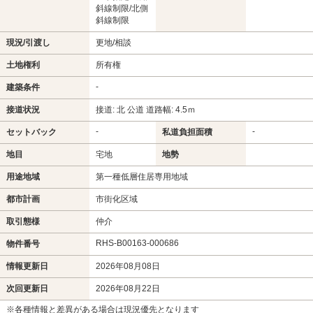
斜線制限/北側
斜線制限
現況/引渡し
更地/相談
土地権利
所有権
-
建築条件
接道状況
接道: 北 公道 道路幅: 4.5ｍ
-
-
セットバック
私道負担面積
地目
宅地
地勢
用途地域
第一種低層住居専用地域
都市計画
市街化区域
取引態様
仲介
RHS-B00163-000686
物件番号
情報更新日
2026年08月08日
次回更新日
2026年08月22日
※各種情報と差異がある場合は現況優先となります