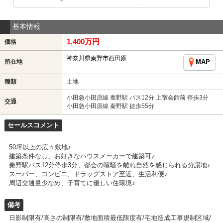
基本情報
1,400万円
価格
神奈川県秦野市西田原
所在地
MAP
種類
土地
小田急小田原線 秦野駅 バス12分 上宿会館前 停歩3分
交通
小田急小田原線 秦野駅 徒歩55分
セールスコメント
50坪以上の広々敷地♪
建築条件なし、お好きなハウスメーカーで建築可♪
秦野駅バス12分停歩3分、都会の喧騒を離れ自然を感じられる分譲地♪
スーパー、コンビニ、ドラッグストア至近、生活利便♪
周辺交通量少なめ、子育てに優しい住環境♪
備考
日影制限有/高さの制限有/敷地面積最低限度有/宅地造成工事規制区域/