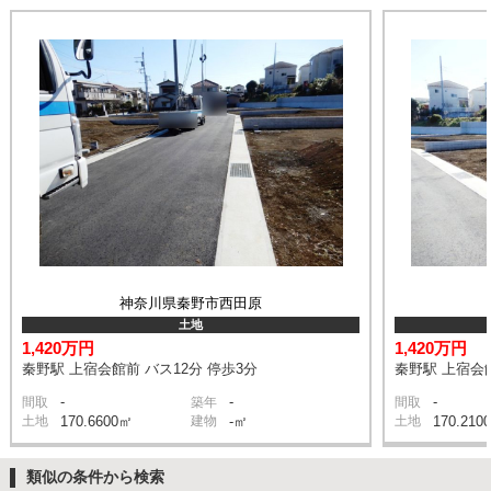
神奈川県秦野市西田原
土地
1,420万円
1,420万円
秦野駅 上宿会館前 バス12分 停歩3分
秦野駅 上宿会館
-
-
-
間取
築年
間取
土地
170.6600㎡
建物
-㎡
土地
170.210
類似の条件から検索