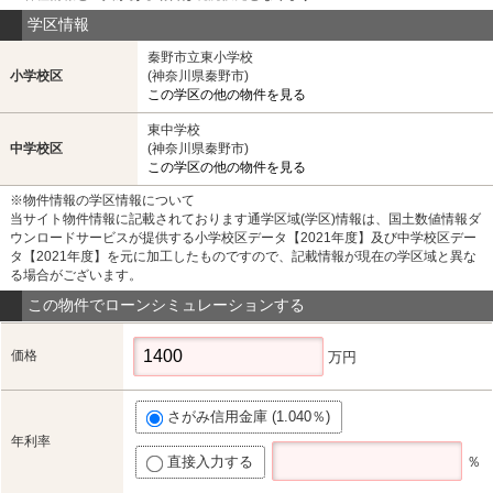
学区情報
秦野市立東小学校
小学校区
(神奈川県秦野市)
この学区の他の物件を見る
東中学校
中学校区
(神奈川県秦野市)
この学区の他の物件を見る
※物件情報の学区情報について
当サイト物件情報に記載されております通学区域(学区)情報は、国土数値情報ダ
ウンロードサービスが提供する小学校区データ【2021年度】及び中学校区デー
タ【2021年度】を元に加工したものですので、記載情報が現在の学区域と異な
る場合がございます。
この物件でローンシミュレーションする
価格
万円
さがみ信用金庫 (1.040％)
年利率
直接入力する
％