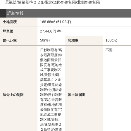
景観法/建築基準２２条指定/道路斜線制限/北側斜線制限
詳細情報
土地面積
168.68m² (51.02坪)
坪単価
27.44万円 /坪
50(%)
100(%)
建ぺい率
容積率
日影制限有/高
不要
さ最高限度有/
敷地面積最低
限度有/宅地造
成工事規制区
域/景観法/建
築基準２２条
指定/道路斜線
制限/北側斜線
法令上の制限
制限/日影制限
国土法届出
有/高さ最高限
度有/敷地面積
最低限度有/宅
地造成工事規
制区域/景観
法/建築基準２
２条指定/道路