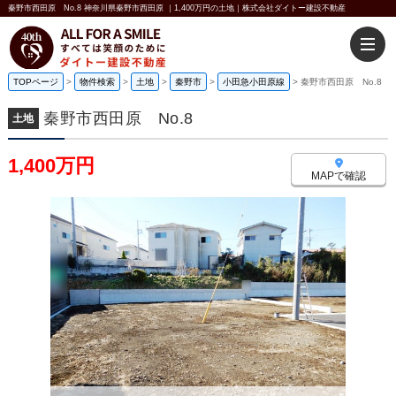
秦野市西田原 No.8 神奈川県秦野市西田原 ｜1,400万円の土地｜株式会社ダイトー建設不動産
TOPページ
>
物件検索
>
土地
>
秦野市
>
小田急小田原線
>
秦野市西田原 No.8
秦野市西田原 No.8
土地
1,400万円
MAPで確認