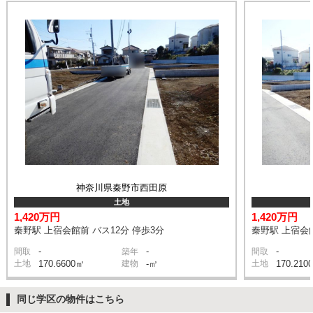
神奈川県秦野市西田原
土地
1,420万円
1,420万円
秦野駅 上宿会館前 バス12分 停歩3分
秦野駅 上宿会館
-
-
-
間取
築年
間取
土地
170.6600㎡
建物
-㎡
土地
170.210
同じ学区の物件はこちら