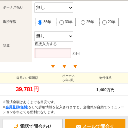
ボーナス払い
返済年数
35年
30年
25年
20年
直接入力する
頭金
万円
ボーナス
毎月のご返済額
物件価格
(×年2回)
39,781円
－
1,400万円
※返済金額はあくまでも目安です。
※
会員登録(無料)
をして詳細情報を記入されますと、全物件が自動でシミュレー
ションされとても便利になります。
電話で問合わせ
メールで問合せ