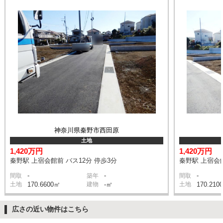
神奈川県秦野市西田原
土地
1,420万円
1,420万円
秦野駅 上宿会館前 バス12分 停歩3分
秦野駅 上宿会館
-
-
-
間取
築年
間取
土地
170.6600㎡
建物
-㎡
土地
170.210
広さの近い物件はこちら