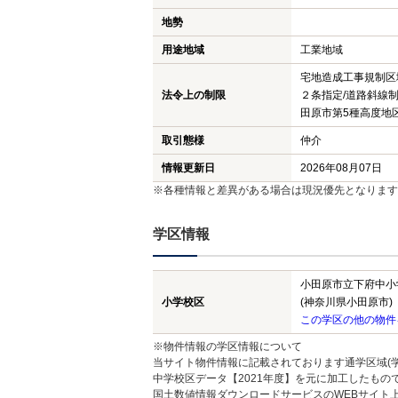
地勢
用途地域
工業地域
宅地造成工事規制区
法令上の制限
２条指定/道路斜線制
田原市第5種高度地区(
取引態様
仲介
情報更新日
2026年08月07日
※各種情報と差異がある場合は現況優先となります
学区情報
小田原市立下府中小
小学校区
(神奈川県小田原市)
この学区の他の物件
※物件情報の学区情報について
当サイト物件情報に記載されております通学区域(学
中学校区データ【2021年度】を元に加工したも
国土数値情報ダウンロードサービスのWEBサイト