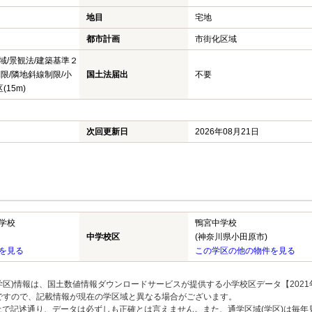
地目
宅地
都市計画
市街化区域
域/景観法/建築基準２
限/隣地斜線制限/小
国土法届出
不要
15m)
次回更新日
2026年08月21日
学校
鴨宮中学校
中学校区
(神奈川県小田原市)
を見る
この学区の他の物件を見る
区)情報は、国土数値情報ダウンロードサービスが提供する小学校区データ【2021
のですので、記載情報が現在の学区域と異なる場合がございます。
上で記述通り、データは必ずしも正確とは言えません。また、通学区域(学区)は毎年