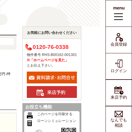
menu
宅
会員登録
ログイン
お気軽にお問い合わせください
会員登録
0120-76-0338
物件番号 RHS-B00162-001301
※「ホームページを見た」
とお伝え下さい。
ログイン
万円 /坪
来店予約
お役立ち機能
このページを印刷する
なんでも
ローンシミュレーション
相談