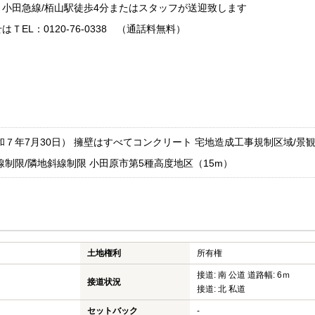
小田急線/栢山駅徒歩4分またはスタッフが送迎致します
EL：0120-76-0338 （通話料無料）
和７年7月30日） 擁壁はすべてコンクリート 宅地造成工事規制区域/景観
線制限/隣地斜線制限 小田原市第5種高度地区（15m）
土地権利
所有権
接道: 南 公道 道路幅: 6ｍ
接道状況
接道: 北 私道
セットバック
-