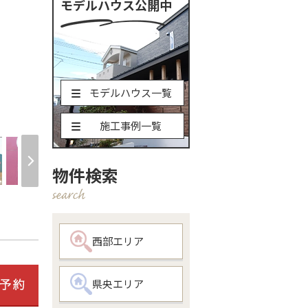
モデルハウス公開中
モデルハウス一覧
現地土地写真 前面
施工事例一覧
物件検索
西部エリア
県央エリア