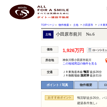
小田原市前川 No.6 神奈川県小田原市前川 ｜1,926万円の土地｜株式会社ダイトー建設
ダイトー建設不動産
>
>
TOPページ
>
物件検索
>
土地
小田原市
ＪＲ東
小田原市前川 No.6
土地
価格
1,926万円
神奈川県小田原市前川
所在地
この地域周辺の物件を見る
ＪＲ東海道本線
鴨宮
徒歩26分
交通
ＪＲ御殿場線
国府津
徒歩31分
ポイント / 写真
物件概要
ロ
鴨宮駅徒歩26分。バス
建築条件無し♪