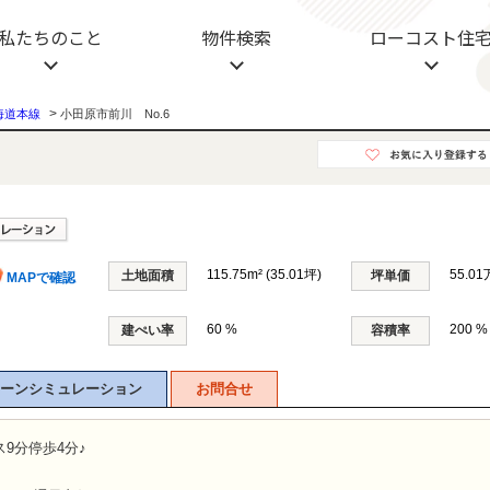
不動産
私たちのこと
物件検索
ローコスト住
>
海道本線
小田原市前川 No.6
115.75m² (35.01坪)
55.01
土地面積
坪単価
MAPで確認
60 %
200 %
建ぺい率
容積率
ーンシミュレーション
お問合せ
9分停歩4分♪