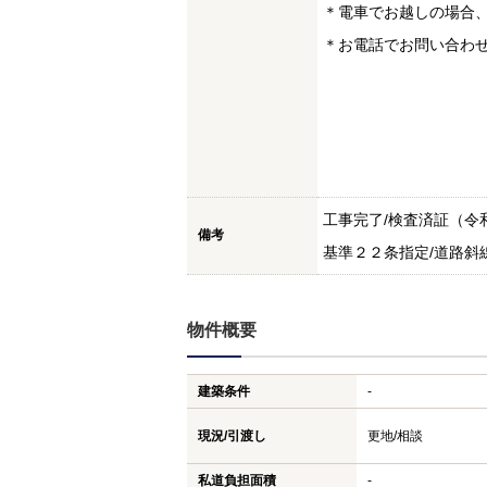
＊電車でお越しの場合、
＊お電話でお問い合わせはＴ
工事完了/検査済証（令
備考
基準２２条指定/道路斜
物件概要
建築条件
-
現況/引渡し
更地/相談
私道負担面積
-