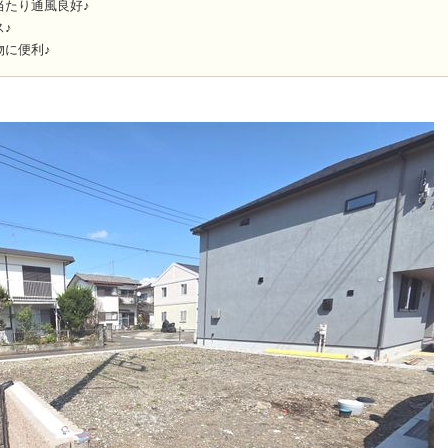
当たり通風良好♪
♪
物に便利♪