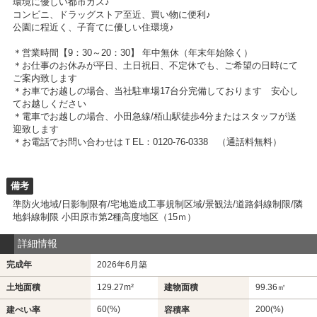
環境に優しい都市ガス♪
コンビニ、ドラッグストア至近、買い物に便利♪
公園に程近く、子育てに優しい住環境♪
＊営業時間【9：30～20：30】 年中無休（年末年始除く）
＊お仕事のお休みが平日、土日祝日、不定休でも、ご希望の日時にて
ご案内致します
＊お車でお越しの場合、当社駐車場17台分完備しております 安心し
てお越しください
＊電車でお越しの場合、小田急線/栢山駅徒歩4分またはスタッフが送
迎致します
＊お電話でお問い合わせはＴEL：0120-76-0338 （通話料無料）
備考
準防火地域/日影制限有/宅地造成工事規制区域/景観法/道路斜線制限/隣
地斜線制限 小田原市第2種高度地区（15ｍ）
詳細情報
完成年
2026年6月築
土地面積
129.27m²
建物面積
99.36㎡
60(%)
200(%)
建ぺい率
容積率