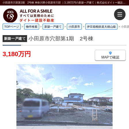
小田原市穴部第1期 2号棟 神奈川県小田原市穴部 ｜3,180万円の新築一戸建て｜株式会社ダイトー建設不動産
TOPページ
>
物件検索
>
新築一戸建て
>
小田原市
>
伊豆箱根鉄道大雄山線
>
小田
小田原市穴部第1期 2号棟
新築一戸建て
3,180万円
MAPで確認