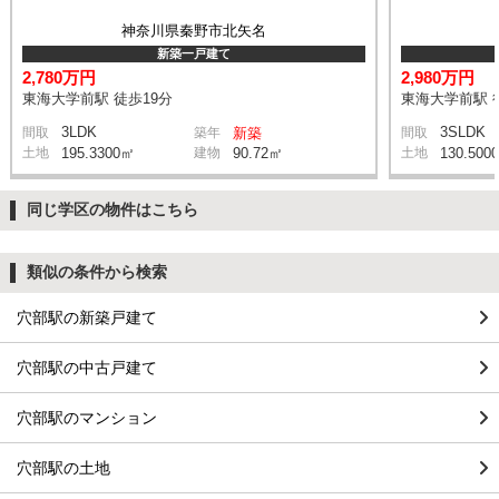
神奈川県秦野市北矢名
新築一戸建て
2,780万円
2,980万円
東海大学前駅 徒歩19分
東海大学前駅 
3LDK
3SLDK
間取
築年
新築
間取
土地
195.3300㎡
建物
90.72㎡
土地
130.500
同じ学区の物件はこちら
類似の条件から検索
穴部駅の新築戸建て
穴部駅の中古戸建て
穴部駅のマンション
穴部駅の土地