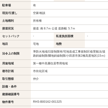
駐車場
有
現況/引渡し
空家/相談
土地権利
所有権
接道状況
接道: 南 8.7ｍ 公道 道路幅: 5.7ｍ
-
-
セットバック
私道負担面積
地目
宅地
地勢
準防火地域/日影制限有/宅地造成工事規制区域/景観法/道
法令上の制限
路斜線制限/隣地斜線制限/小田原市第2種高度地区(15ｍ)
用途地域
第一種中高層住居専用地域
都市計画
市街化区域
取引態様
仲介
設備・条件
建築確認番号
RHS-B00162-001325
物件番号