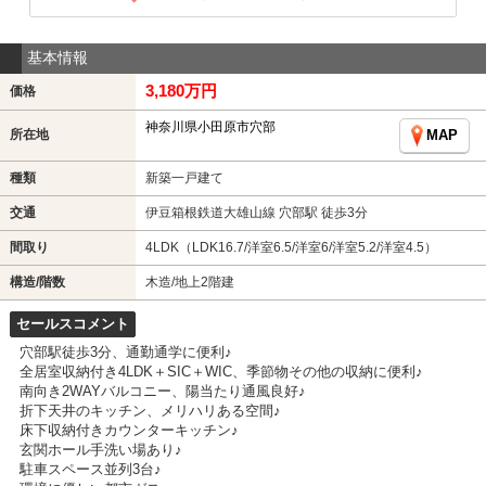
基本情報
3,180万円
価格
神奈川県小田原市穴部
所在地
MAP
種類
新築一戸建て
交通
伊豆箱根鉄道大雄山線 穴部駅 徒歩3分
間取り
4LDK（LDK16.7/洋室6.5/洋室6/洋室5.2/洋室4.5）
構造/階数
木造/地上2階建
セールスコメント
穴部駅徒歩3分、通勤通学に便利♪
全居室収納付き4LDK＋SIC＋WIC、季節物その他の収納に便利♪
南向き2WAYバルコニー、陽当たり通風良好♪
折下天井のキッチン、メリハリある空間♪
床下収納付きカウンターキッチン♪
玄関ホール手洗い場あり♪
駐車スペース並列3台♪