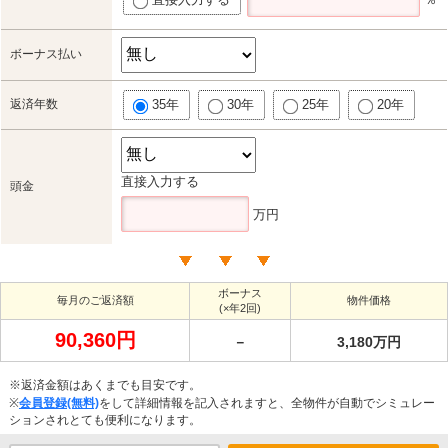
ボーナス払い
返済年数
35年
30年
25年
20年
直接入力する
頭金
万円
ボーナス
毎月のご返済額
物件価格
(×年2回)
90,360円
－
3,180万円
※返済金額はあくまでも目安です。
※
会員登録(無料)
をして詳細情報を記入されますと、全物件が自動でシミュレー
ションされとても便利になります。