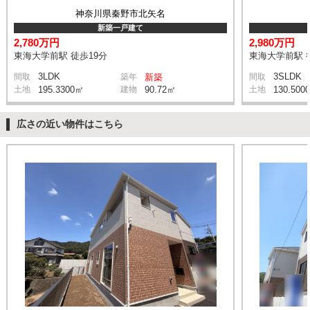
神奈川県秦野市北矢名
新築一戸建て
2,780万円
2,980万円
東海大学前駅 徒歩19分
東海大学前駅 
3LDK
3SLDK
間取
築年
新築
間取
土地
195.3300㎡
建物
90.72㎡
土地
130.500
広さの近い物件はこちら