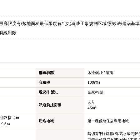
さ最高限度有/敷地面積最低限度有/宅地造成工事規制区域/景観法/建築基
側斜線制限
構造/階数
木造/
地上2階建
容積率
100(%)
現況/引渡し
空家/相談
あり
私道負担面積
45m²
 道路幅: 4ｍ
用途地域
第一種低層住居専用地域
 9.6ｍ
隅切有/日影制限有/高さ最高限