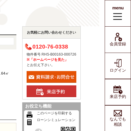
menu
宅
会員登録
ログイン
お気軽にお問い合わせください
会員登録
0120-76-0338
物件番号 RHS-B00163-000726
※「ホームページを見た」
とお伝え下さい。
ログイン
7.64㎡
来店予約
お役立ち機能
このページを印刷する
なんでも
ローンシミュレーション
相談