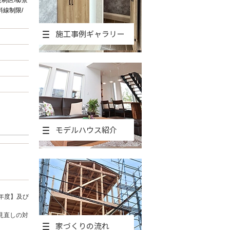
制区域/景
斜線制限/
施工事例ギャラリー
モデルハウス紹介
年度】及び
見直しの対
家づくりの流れ