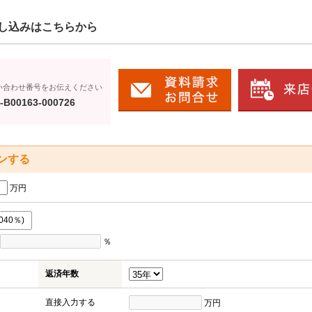
し込みはこちらから
い合わせ番号をお伝えください
-B00163-000726
ンする
万円
040％)
％
返済年数
直接入力する
万円