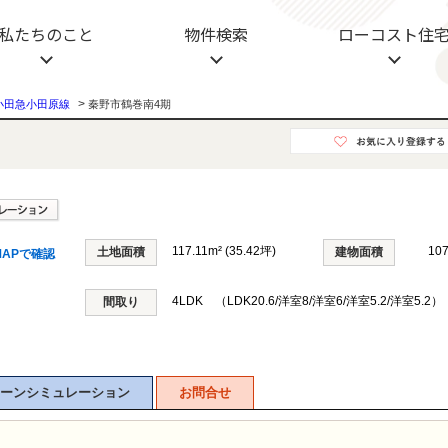
イトー建設不動産
私たちのこと
物件検索
ローコスト住
>
小田急小田原線
秦野市鶴巻南4期
117.11m² (35.42坪)
10
土地面積
建物面積
APで確認
4LDK （LDK20.6/洋室8/洋室6/洋室5.2/洋室5.2）
間取り
ーンシミュレーション
お問合せ