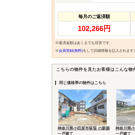
毎月のご返済額
102,266円
※返済金額はあくまでも目安です。
※
会員登録(無料)
をして詳細情報を記入されます
こちらの物件を見たお客様はこんな物
同じ価格帯の物件はこちら
神奈川県小田原市荻窪 の新築
神奈川県小
一戸建て
一戸建て