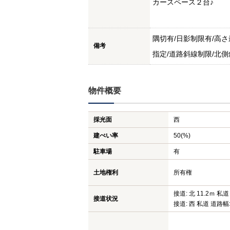
カースペース２台♪
隅切有/日影制限有/高
備考
指定/道路斜線制限/北
物件概要
採光面
西
建ぺい率
50(%)
駐車場
有
土地権利
所有権
接道: 北 11.2ｍ 私道
接道状況
接道: 西 私道 道路幅: