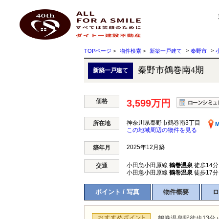
秦野市鶴巻南4期 神奈川県秦野市鶴巻南3丁目｜3,599万円の新築一戸建て｜株式会社ダ
ダイトー建設不動産
>
>
TOPページ
>
物件検索
>
新築一戸建て
秦野市
秦野市鶴巻南4期
新築一戸建て
価格
3,599万円
神奈川県秦野市鶴巻南3丁目
所在地
M
この地域周辺の物件を見る
2025年12月築
築年月
小田急小田原線
鶴巻温泉
徒歩14分
交通
小田急小田原線
鶴巻温泉
徒歩17分
ポイント / 写真
物件概要
ロ
鶴巻温泉駅徒歩13分♪