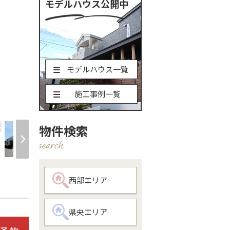
モデルハウス公開中
モデルハウス一覧
施工事例一覧
間
物件検索
西部エリア
県央エリア