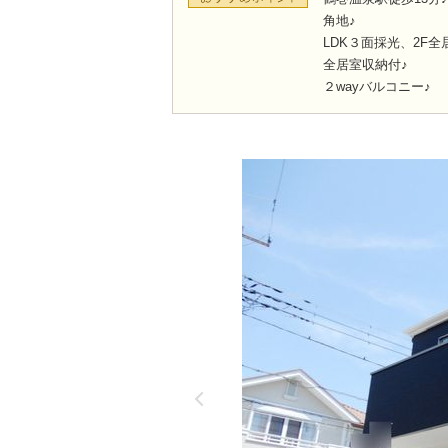
角地♪
LDK３面採光、2F全
全居室収納付♪
２wayバルコニー♪