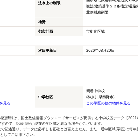
面積最低限度有/宅地造成工事規
法令上の制限
観法/建築基準２２条指定/道路
北側斜線制限
地勢
都市計画
市街化区域
次回更新日
2026年08月20日
鶴巻中学校
中学校区
(神奈川県秦野市)
を見る
この学区の他の物件を見る
区)情報は、国土数値情報ダウンロードサービスが提供する小学校区データ【2021
のですので、記載情報が現在の学区域と異なる場合がございます。
上で記述通り、データは必ずしも正確とは言えません。また、通学区域(学区)は毎年
としてご活用下さい。