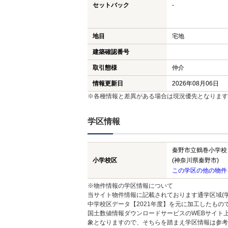
セットバック
-
地目
宅地
建築確認番号
取引態様
仲介
情報更新日
2026年08月06日
※各種情報と差異がある場合は現況優先となります
学区情報
秦野市立鶴巻小学校
小学校区
(神奈川県秦野市)
この学区の他の物件
※物件情報の学区情報について
当サイト物件情報に記載されております通学区域(学
中学校区データ【2021年度】を元に加工したも
国土数値情報ダウンロードサービスのWEBサイト
象となりますので、そちらを踏まえ学区情報は参考