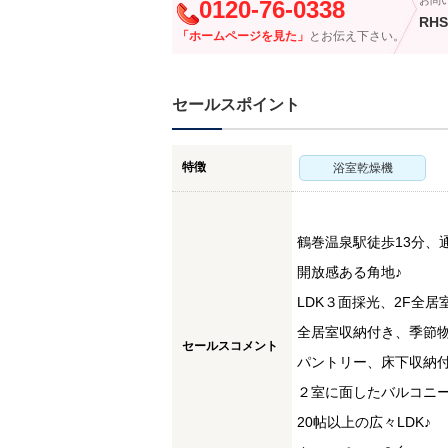
お問
0120-76-0338
RHS
「ホームページを見た」
とお伝え下さい。
セールスポイント
特徴
浴室乾燥機
鶴巻温泉駅徒歩13分、
開放感ある角地♪
LDK３面採光、2F全居
全居室収納付き、季節物
セールスコメント
パントリー、床下収納付
２室に面したバルコニー
20帖以上の広々LDK♪