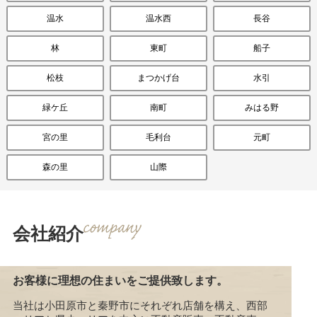
温水
温水西
長谷
林
東町
船子
松枝
まつかげ台
水引
緑ケ丘
南町
みはる野
宮の里
毛利台
元町
森の里
山際
会社紹介
お客様に理想の住まいをご提供致します。
当社は小田原市と秦野市にそれぞれ店舗を構え、西部