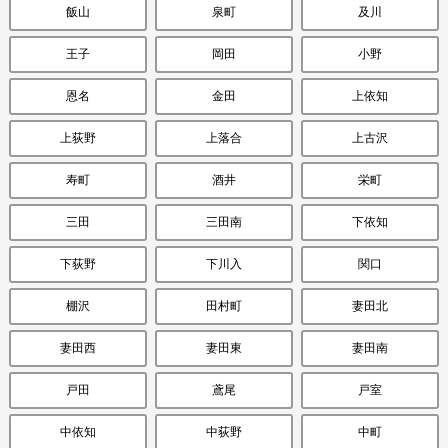
飯山
泉町
及川
王子
岡田
小野
恩名
金田
上依知
上荻野
上落合
上古沢
寿町
酒井
栄町
三田
三田南
下依知
下荻野
下川入
関口
棚沢
田村町
妻田北
妻田西
妻田東
妻田南
戸田
鳶尾
戸室
中依知
中荻野
中町