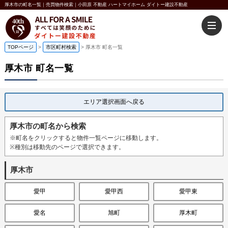
厚木市の町名一覧｜売買物件検索｜小田原 不動産 ハートマイホーム ダイトー建設不動産
TOPページ
>
市区町村検索
>
厚木市 町名一覧
厚木市 町名一覧
エリア選択画面へ戻る
厚木市の町名から検索
※町名をクリックすると物件一覧ページに移動します。
※種別は移動先のページで選択できます。
厚木市
愛甲
愛甲西
愛甲東
愛名
旭町
厚木町