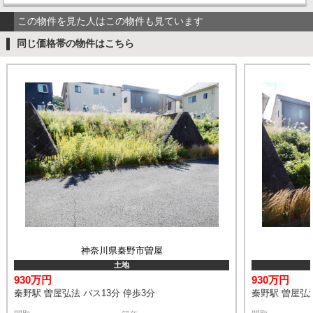
この物件を見た人はこの物件も見ています
同じ価格帯の物件はこちら
神奈川県秦野市曽屋
土地
930万円
930万円
秦野駅 曽屋弘法 バス13分 停歩3分
秦野駅 曽屋弘法