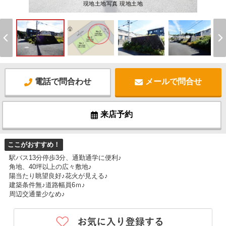
現地土地写真 現地土地
電話で問合わせ
メールで問合せ
来店予約
ここがおすすめ！
駅バス13分停歩3分、通勤通学に便利♪
角地、40坪以上の広々敷地♪
陽当たり眺望良好♪花火が見える♪
建築条件無♪道路幅員6ｍ♪
周辺交通量少なめ♪