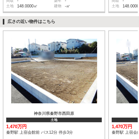
-
-
-
間取
築年
間取
土地
148.0000㎡
建物
-㎡
土地
148.000
広さの近い物件はこちら
神奈川県秦野市西田原
土地
1,470万円
1,470万円
秦野駅 上宿会館前 バス12分 停歩3分
秦野駅 上宿会館