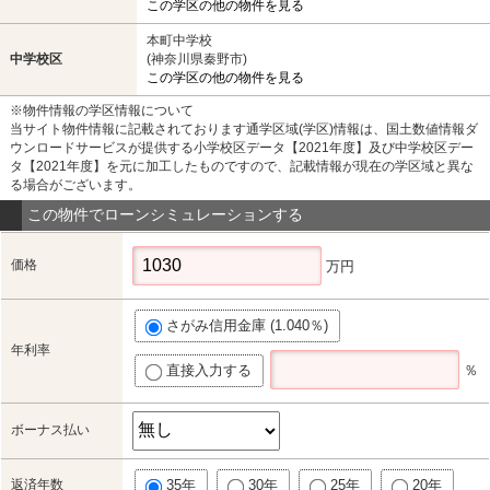
この学区の他の物件を見る
本町中学校
中学校区
(神奈川県秦野市)
この学区の他の物件を見る
※物件情報の学区情報について
当サイト物件情報に記載されております通学区域(学区)情報は、国土数値情報ダ
ウンロードサービスが提供する小学校区データ【2021年度】及び中学校区デー
タ【2021年度】を元に加工したものですので、記載情報が現在の学区域と異な
る場合がございます。
この物件でローンシミュレーションする
価格
万円
さがみ信用金庫 (1.040％)
年利率
直接入力する
％
ボーナス払い
返済年数
35年
30年
25年
20年