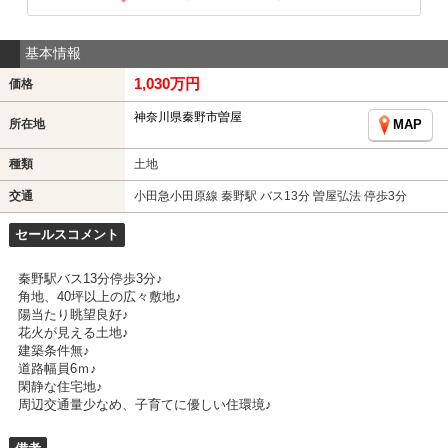
基本情報
1,030万円
価格
神奈川県秦野市曽屋
所在地
MAP
種類
土地
交通
小田急小田原線 秦野駅 バス13分 曽屋弘法 停歩3分
セールスコメント
秦野駅バス13分停歩3分♪
角地、40坪以上の広々敷地♪
陽当たり眺望良好♪
花火が見える土地♪
建築条件無♪
道路幅員6ｍ♪
閑静な住宅地♪
周辺交通量少なめ、子育てに優しい住環境♪