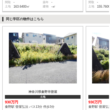
-
-
-
間取
築年
間取
土地
163.6400㎡
建物
-㎡
土地
155.760
同じ学区の物件はこちら
神奈川県秦野市曽屋
土地
930万円
930万円
秦野駅 曽屋弘法 バス13分 停歩3分
秦野駅 曽屋弘法