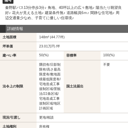
備考
秦野駅バス13分停歩3分♪ 角地、40坪以上の広々敷地♪ 陽当たり眺望良
好♪ 花火が見える土地♪ 建築条件無♪ 道路幅員6ｍ♪ 閑静な住宅地♪ 周
辺交通量少なめ、子育てに優しい住環境♪
詳細情報
土地面積
148m² (44.77坪)
坪単価
23.01万円 /坪
50(%)
100(%)
建ぺい率
容積率
隅切有/日影制
不要
限有/高さ最高
限度有/敷地面
積最低限度有/
宅地造成工事
法令上の制限
国土法届出
規制区域/景観
法/22条区域/
宅地造成工事
規制区域/地区
計画区域
現況/引渡し
更地/相談
土地権利
所有権