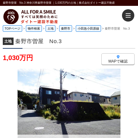
秦野市曽屋 No.3 神奈川県秦野市曽屋 ｜1,030万円の土地｜株式会社ダイトー建設不動産
TOPページ
>
物件検索
>
土地
>
秦野市
>
小田急小田原線
>
秦野市曽屋 No.3
秦野市曽屋 No.3
土地
1,030万円
MAPで確認