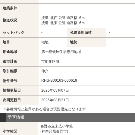
-
建築条件
接道: 北西 公道 道路幅: 6ｍ
接道状況
接道: 北東 公道 道路幅: 6ｍ
-
-
セットバック
私道負担面積
地目
宅地
地勢
用途地域
第一種低層住居専用地域
都市計画
市街化区域
取引態様
仲介
RHS-B00163-000619
物件番号
情報更新日
2026年08月07日
次回更新日
2026年08月21日
※各種情報と差異がある場合は現況優先となります
学区情報
秦野市立末広小学校
小学校区
(神奈川県秦野市)