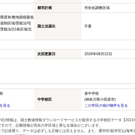
都市計画
市街化調整区域
高限度有/敷地面積最低
規制区域/景観法/宅
国土法届出
不要
景観法/22条区域/北
次回更新日
2026年08月22日
校
泉中学校
中学校区
(神奈川県小田原市)
を見る
この学区の他の物件を見る
区)情報は、国土数値情報ダウンロードサービスが提供する小学校区データ【2021
のですので、記載情報が現在の学区域と異なる場合がございます。
上で記述通り、データは必ずしも正確とは言えません。また、通学区域(学区)は毎年