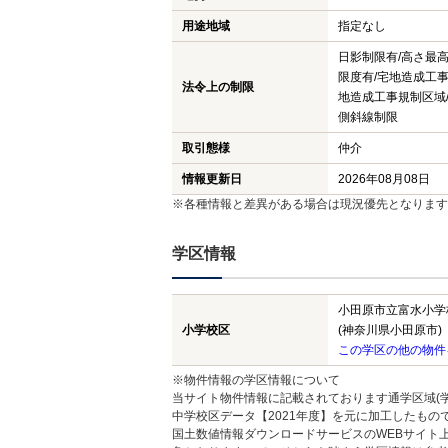
用途地域
指定なし
日影制限有/高さ最
限度有/宅地造成工事
法令上の制限
地造成工事規制区域/
側斜線制限
取引態様
仲介
情報更新日
2026年08月08日
※各種情報と差異がある場合は現況優先となります
学区情報
小田原市立富水小学
小学校区
(神奈川県小田原市)
この学区の他の物件
※物件情報の学区情報について
当サイト物件情報に記載されております通学区域(学
中学校区データ【2021年度】を元に加工したも
国土数値情報ダウンロードサービスのWEBサイト