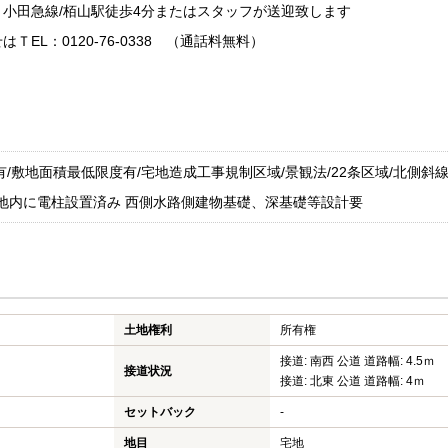
小田急線/栢山駅徒歩4分またはスタッフが送迎致します
EL：0120-76-0338 （通話料無料）
/敷地面積最低限度有/宅地造成工事規制区域/景観法/22条区域/北側斜線
敷地内に電柱設置済み 西側水路側建物基礎、深基礎等設計要
土地権利
所有権
接道: 南西 公道 道路幅: 4.5ｍ
接道状況
接道: 北東 公道 道路幅: 4ｍ
セットバック
-
地目
宅地