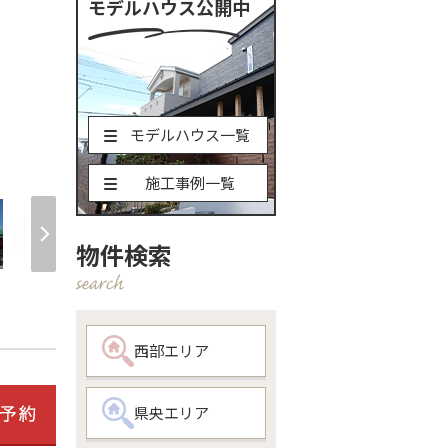
モデルハウス公開中
モデルハウス一覧
現地土地写真 前
施工事例一覧
物件検索
西部エリア
県央エリア