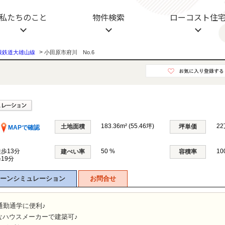
不動産
私たちのこと
物件検索
ローコスト住
>
根鉄道大雄山線
小田原市府川 No.6
183.36m² (55.46坪)
22
土地面積
坪単価
MAPで確認
歩13分
50 %
10
建ぺい率
容積率
19分
ーンシミュレーション
お問合せ
通勤通学に便利♪
なハウスメーカーで建築可♪