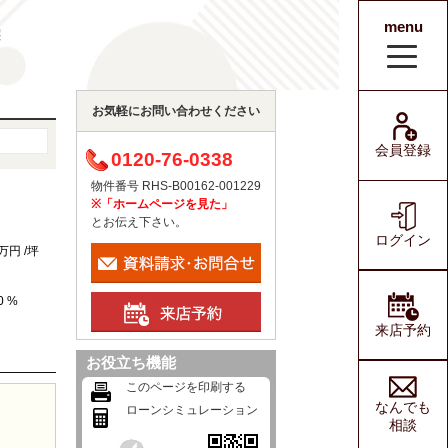
menu
宅
会員登録
ログイン
お気軽にお問い合わせください
会員登録
0120-76-0338
物件番号 RHS-B00162-001229
※「ホームページを見た」
とお伝え下さい。
ログイン
万円 /坪
0 %
来店予約
お役立ち機能
このページを印刷する
なんでも
ローンシミュレーション
相談