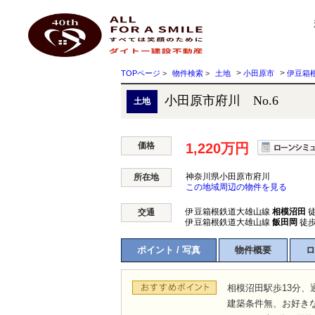
小田原市府川 No.6 神奈川県小田原市府川 ｜1,220万円の土地｜株式会社ダイトー建設
ダイトー建設不動産
>
>
TOPページ
>
物件検索
>
土地
小田原市
伊豆箱
小田原市府川 No.6
土地
価格
1,220万円
神奈川県小田原市府川
所在地
この地域周辺の物件を見る
伊豆箱根鉄道大雄山線
相模沼田
徒
交通
伊豆箱根鉄道大雄山線
飯田岡
徒歩
ポイント / 写真
物件概要
ロ
相模沼田駅歩13分、
建築条件無、お好き