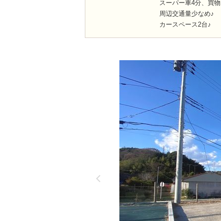
スーパー車4分、買物
周辺交通量少なめ♪
カースペース2台♪