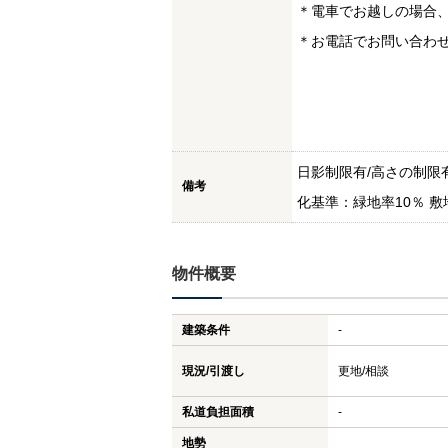
＊電車でお越しの場合、
＊お電話でお問い合わせはＴ
日影制限有/高さの制限有
備考
化基準：緑地率10％ 
物件概要
建築条件
-
現況/引渡し
更地/相談
私道負担面積
-
地勢