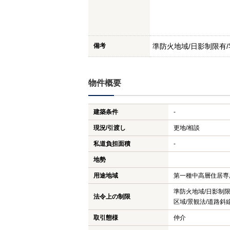
備考
準防火地域/日影制限有
物件概要
建築条件
-
現況/引渡し
更地/相談
私道負担面積
-
地勢
用途地域
第一種中高層住居専
準防火地域/日影制
法令上の制限
区域/景観法/道路斜
取引態様
仲介