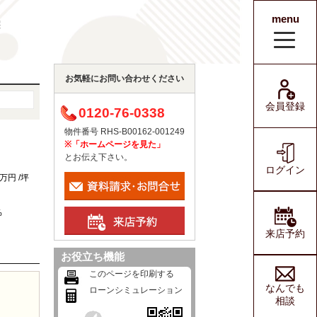
menu
宅
会員登録
ログイン
お気軽にお問い合わせください
会員登録
0120-76-0338
物件番号 RHS-B00162-001249
※「ホームページを見た」
とお伝え下さい。
ログイン
1万円 /坪
%
来店予約
お役立ち機能
このページを印刷する
なんでも
ローンシミュレーション
相談