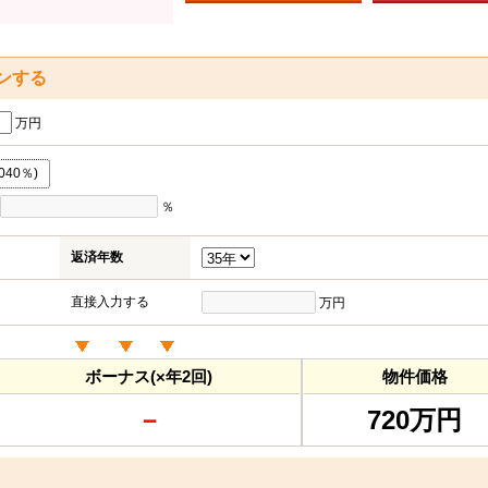
ンする
万円
040％)
％
返済年数
直接入力する
万円
ボーナス(×年2回)
物件価格
－
720万円