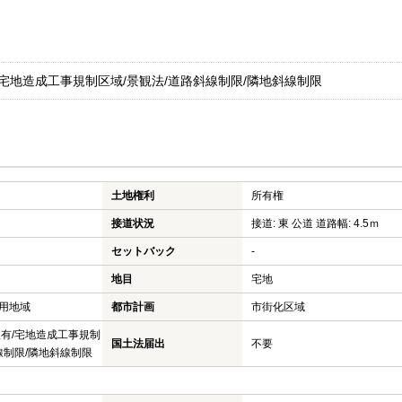
/宅地造成工事規制区域/景観法/道路斜線制限/隣地斜線制限
土地権利
所有権
接道状況
接道: 東 公道 道路幅: 4.5ｍ
セットバック
-
地目
宅地
用地域
都市計画
市街化区域
限有/宅地造成工事規制
国土法届出
不要
線制限/隣地斜線制限