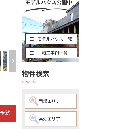
モデルハウス公開中
モデルハウス一覧
現地土地写
施工事例一覧
物件検索
西部エリア
県央エリア