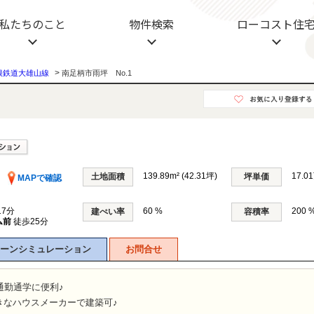
動産
私たちのこと
物件検索
ローコスト住
>
根鉄道大雄山線
南足柄市雨坪 No.1
139.89m² (42.31坪)
17.0
土地面積
坪単価
MAPで確認
7分
60 %
200 
建ぺい率
容積率
ム前
徒歩25分
ーンシミュレーション
お問合せ
通勤通学に便利♪
きなハウスメーカーで建築可♪