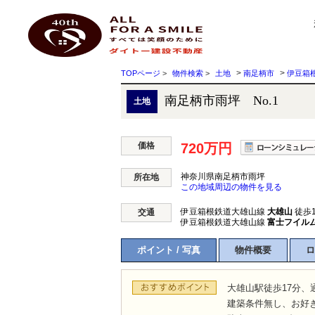
南足柄市雨坪 No.1 神奈川県南足柄市雨坪 ｜720万円の土地｜株式会社ダイトー建設不
ダイトー建設不動産
>
>
TOPページ
>
物件検索
>
土地
南足柄市
伊豆箱
南足柄市雨坪 No.1
土地
価格
720万円
神奈川県南足柄市雨坪
所在地
この地域周辺の物件を見る
伊豆箱根鉄道大雄山線
大雄山
徒歩1
交通
伊豆箱根鉄道大雄山線
富士フイル
ポイント / 写真
物件概要
ロ
大雄山駅徒歩17分、
建築条件無し、お好