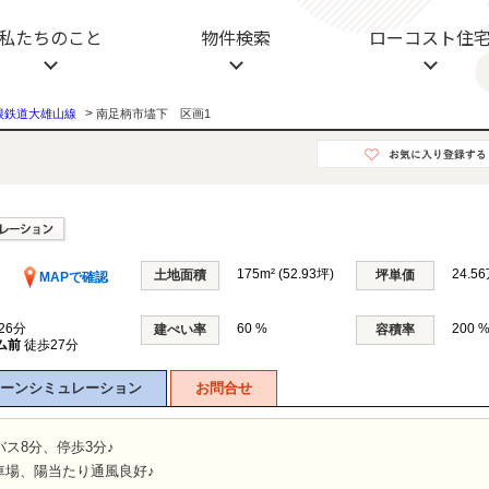
設不動産
私たちのこと
物件検索
ローコスト住
>
根鉄道大雄山線
南足柄市壗下 区画1
175m² (52.93坪)
24.5
土地面積
坪単価
MAPで確認
26分
60 %
200 
建ぺい率
容積率
ム前
徒歩27分
ーンシミュレーション
お問合せ
バス8分、停歩3分♪
車場、陽当たり通風良好♪