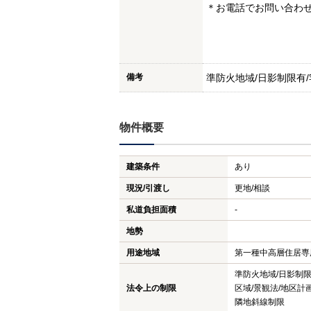
＊お電話でお問い合わせはＴ
備考
準防火地域/日影制限有
物件概要
建築条件
あり
現況/引渡し
更地/相談
私道負担面積
-
地勢
用途地域
第一種中高層住居専
準防火地域/日影制
法令上の制限
区域/景観法/地区計
隣地斜線制限