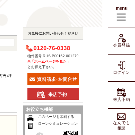
menu
宅
会員登録
ログイン
お気軽にお問い合わせください
会員登録
0120-76-0338
物件番号 RHS-B00162-001279
※「ホームページを見た」
とお伝え下さい。
ログイン
6万円 /坪
%
来店予約
お役立ち機能
このページを印刷する
なんでも
ローンシミュレーション
相談