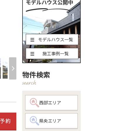
モデルハウス公開中
モデルハウス一覧
現地土地写
施工事例一覧
物件検索
西部エリア
県央エリア