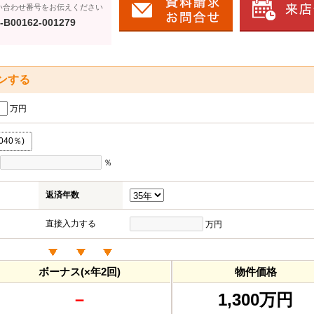
い合わせ番号をお伝えください
-B00162-001279
ンする
万円
040％)
％
返済年数
直接入力する
万円
ボーナス(×年2回)
物件価格
－
1,300万円