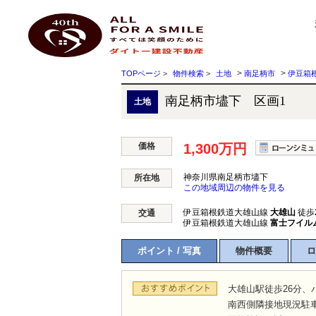
南足柄市壗下 区画1 神奈川県南足柄市壗下 ｜1,300万円の土地｜株式会社ダイトー建
ダイトー建設不動産
>
>
TOPページ
>
物件検索
>
土地
南足柄市
伊豆箱
南足柄市壗下 区画1
土地
価格
1,300万円
神奈川県南足柄市壗下
所在地
この地域周辺の物件を見る
伊豆箱根鉄道大雄山線
大雄山
徒歩
交通
伊豆箱根鉄道大雄山線
富士フイル
ポイント / 写真
物件概要
ロ
大雄山駅徒歩26分、
南西側隣接地現況駐