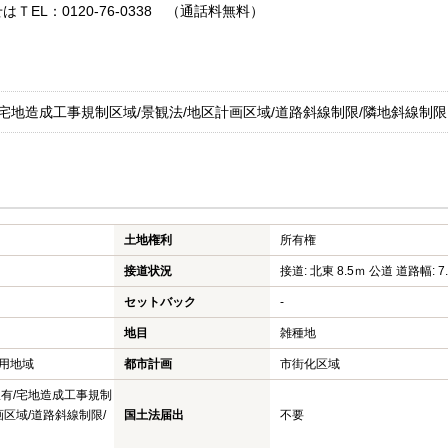
EL：0120-76-0338 （通話料無料）
/宅地造成工事規制区域/景観法/地区計画区域/道路斜線制限/隣地斜線制限
土地権利
所有権
接道状況
接道: 北東 8.5ｍ 公道 道路幅: 7
セットバック
-
地目
雑種地
用地域
都市計画
市街化区域
限有/宅地造成工事規制
画区域/道路斜線制限/
国土法届出
不要